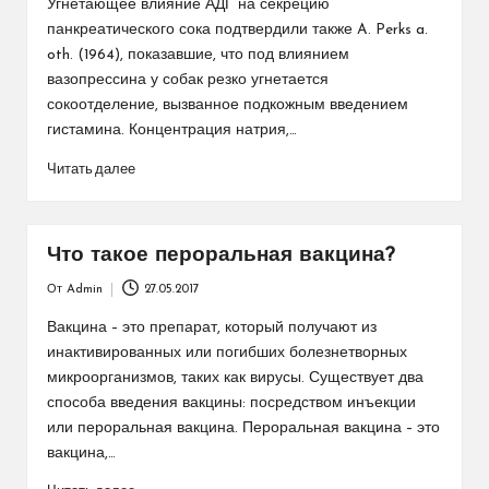
Угнетающее влияние АДГ на секрецию
панкреатического сока подтвердили также A. Perks a.
oth. (1964), показавшие, что под влиянием
вазопрессина у собак резко угнетается
сокоотделение, вызванное подкожным введением
гистамина. Концентрация натрия,…
Читать далее
Что такое пероральная вакцина?
От
Admin
27.05.2017
Запись
от
Вакцина – это препарат, который получают из
инактивированных или погибших болезнетворных
микроорганизмов, таких как вирусы. Существует два
способа введения вакцины: посредством инъекции
или пероральная вакцина. Пероральная вакцина – это
вакцина,…