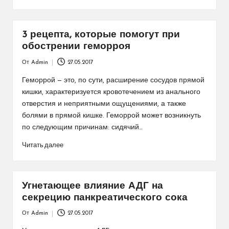
3 рецепта, которые помогут при
обострении геморроя
От
Admin
27.05.2017
Запись
от
Геморрой — это, по сути, расширение сосудов прямой
кишки, характеризуется кровотечением из анального
отверстия и неприятными ощущениями, а также
болями в прямой кишке. Геморрой может возникнуть
по следующим причинам: сидячий…
Читать далее
Угнетающее влияние АДГ на
секрецию панкреатического сока
От
Admin
27.05.2017
Запись
от