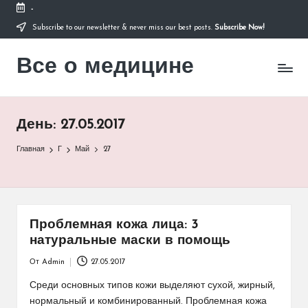
-
Subscribe to our newsletter & never miss our best posts.
Subscribe Now!
Перейти
к
Все о медицине
содержимому
Лечитесь
правильно
День:
27.05.2017
Главная
Г
Май
27
Проблемная кожа лица: 3
натуральные маски в помощь
От
Admin
27.05.2017
Запись
от
Среди основных типов кожи выделяют сухой, жирный,
нормальный и комбинированный. Проблемная кожа