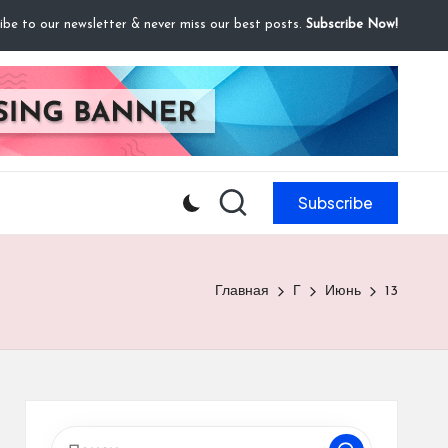
ibe to our newsletter & never miss our best posts.
Subscribe Now!
Subscribe
Главная
Г
Июнь
13