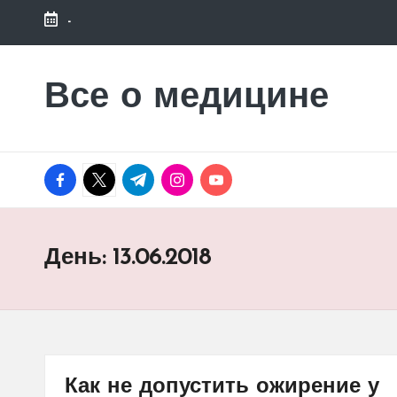
-
Перейти
к
Все о медицине
Лечитесь
содержимому
правильно
facebook.com
twitter.com
t.me
instagram.com
youtube.com
День:
13.06.2018
Как не допустить ожирение у