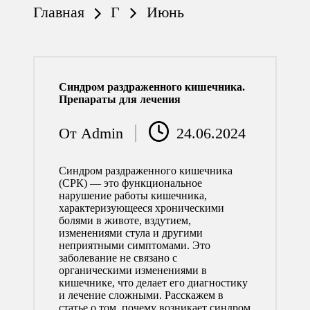
Главная
Г
Июнь
Синдром раздраженного кишечника.
Препараты для лечения
От
Admin
24.06.2024
Запись
от
Синдром раздраженного кишечника
(СРК) — это функциональное
нарушение работы кишечника,
характеризующееся хроническими
болями в животе, вздутием,
изменениями стула и другими
неприятными симптомами. Это
заболевание не связано с
органическими изменениями в
кишечнике, что делает его диагностику
и лечение сложными. Расскажем в
статье о том, почему возникает синдром