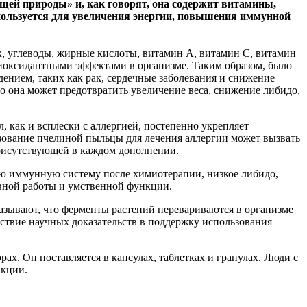
ей природы» и, как говорят, она содержит витамины,
пользуется для увеличения энергии, повышения иммунной
, углеводы, жирные кислоты, витамин А, витамин С, витамин
нтиоксидантными эффектами в организме. Таким образом, было
ением, таких как рак, сердечные заболевания и снижение
о она может предотвратить увеличение веса, снижение либидо,
, как и всплески с аллергией, постепенно укрепляет
зование пчелиной пыльцы для лечения аллергии может вызвать
присутствующей в каждом дополнении.
ую иммунную систему после химиотерапии, низкое либидо,
ивной работы и умственной функции.
азывают, что ферменты растений перевариваются в организме
ствие научных доказательств в поддержку использования
х. Он поставляется в капсулах, таблетках и гранулах. Люди с
акции.