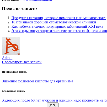
Похожие записи:
Продукты питания, которые помогают или мешают спать
10 признаков хорошей стоматологической клиники
Как избежать самых популярных заболеваний XXI века
Эти ягоды могут защитить от смерти из-за инфаркта и ин
Admin
Просмотреть все записи
Навигация
Предыдущая запись
по
Значение фолиевой кислоты для организма
записям
Следующая запись
Худеющих после 60 лет мужчин и женщин надо проверять на р