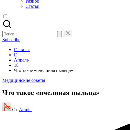
Разное
Статьи
Поиск
для:
Subscribe
Главная
Г
Апрель
18
Что такое «пчелиная пыльца»
Опубликовано
Медицинские советы
в
Что такое «пчелиная пыльца»
Запись
От
Admin
от