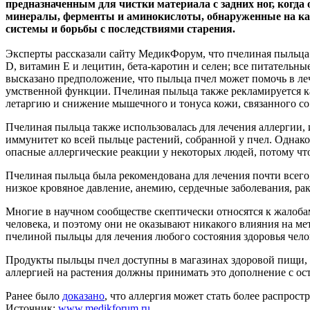
предназначенным для чистки материала с задних ног, когда 
минералы, ферменты и аминокислоты, обнаруженные на каж
системы и борьбы с последствиями старения.
Эксперты рассказали сайту МедикФорум, что пчелиная пыльца
D, витамин Е и лецитин, бета-каротин и селен; все питатель
высказано предположение, что пыльца пчел может помочь в ле
умственной функции. Пчелиная пыльца также рекламируется ка
летаргию и снижение мышечного и тонуса кожи, связанного со
Пчелиная пыльца также использовалась для лечения аллергии, и
иммунитет ко всей пыльце растений, собранной у пчел. Однак
опасные аллергические реакции у некоторых людей, потому ч
Пчелиная пыльца была рекомендована для лечения почти всего
низкое кровяное давление, анемию, сердечные заболевания, ра
Многие в научном сообществе скептически относятся к жалоба
человека, и поэтому они не оказывают никакого влияния на м
пчелиной пыльцы для лечения любого состояния здоровья чело
Продукты пыльцы пчел доступны в магазинах здоровой пищи, ап
аллергией на растения должны принимать это дополнение с ос
Ранее было
доказано
, что аллергия может стать более распрос
Источник:
www.medikforum.ru