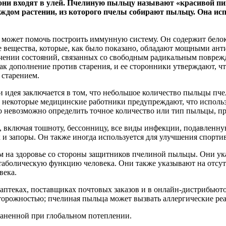
они входят в улей.
Пчелиную пыльцу называют «красивой пищ
дом растении, из которого пчелы собирают пыльцу. Она ис
 может помочь построить иммунную систему. Он содержит белок
ные вещества, которые, как было показано, обладают мощными а
чении состояний, связанных со свободным радикальным поврежд
к дополнение против старения, и ее сторонники утверждают, чт
 старением.
 идея заключается в том, что небольшое количество пыльцы пчел
о некоторые медицинские работники предупреждают, что исполь
то невозможно определить точное количество или тип пыльцы, 
, включая тошноту, бессонницу, все виды инфекции, подавленн
к и запоры. Он также иногда используется для улучшения спорт
м на здоровье со стороны защитников пчелиной пыльцы. Они ук
етаболическую функцию человека. Они также указывают на отсут
века.
теках, поставщиках почтовых заказов и в онлайн-дистрибьютора
торожностью; пчелиная пыльца может вызвать аллергические ре
траненной при глобальном потеплении.