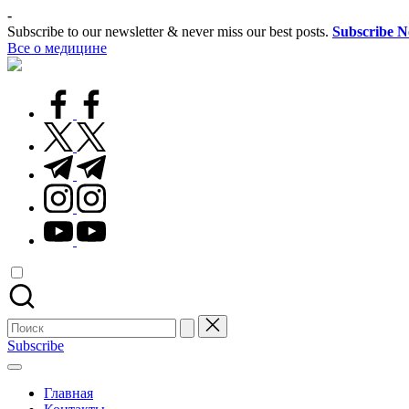
Перейти
-
к
Subscribe to our newsletter & never miss our best posts.
Subscribe 
содержимому
Все о медицине
Лечитесь
правильно
facebook.com
twitter.com
t.me
instagram.com
youtube.com
Поиск
для:
Subscribe
Главная