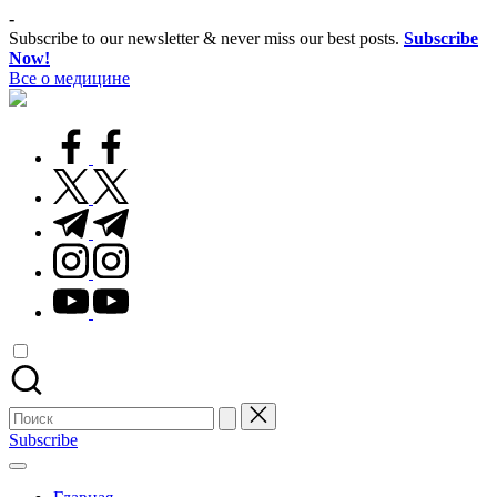
Перейти
-
к
Subscribe to our newsletter & never miss our best posts.
Subscribe
содержимому
Now!
Все о медицине
Лечитесь
правильно
facebook.com
twitter.com
t.me
instagram.com
youtube.com
Поиск
для:
Subscribe