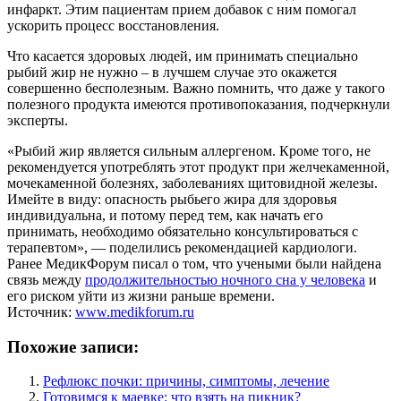
инфаркт. Этим пациентам прием добавок с ним помогал
ускорить процесс восстановления.
Что касается здоровых людей, им принимать специально
рыбий жир не нужно – в лучшем случае это окажется
совершенно бесполезным. Важно помнить, что даже у такого
полезного продукта имеются противопоказания, подчеркнули
эксперты.
«Рыбий жир является сильным аллергеном. Кроме того, не
рекомендуется употреблять этот продукт при желчекаменной,
мочекаменной болезнях, заболеваниях щитовидной железы.
Имейте в виду: опасность рыбьего жира для здоровья
индивидуальна, и потому перед тем, как начать его
принимать, необходимо обязательно консультироваться с
терапевтом», — поделились рекомендацией кардиологи.
Ранее МедикФорум писал о том, что учеными были найдена
связь между
продолжительностью ночного сна у человека
и
его риском уйти из жизни раньше времени.
Источник:
www.medikforum.ru
Похожие записи:
Рефлюкс почки: причины, симптомы, лечение
Готовимся к маевке: что взять на пикник?