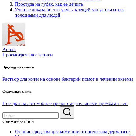
Простуда на губах, как ее лечить
Ученые доказали, что укусы клещей могут оказаться
полезными для людей
Admin
Просмотреть все записи
Навигация
Предыдущая запись
по
Раствор для кожи на основе бактерий помог в лечении экземы
записям
Следующая запись
Поездки на автомобиле грозят смертельными тромбами вен
Свежие записи
Лучшие средства для кожи при атопическом дерматите