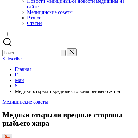
Новости медицины
Все новости медицины на
сайте
Медицинские советы
Разное
Статьи
Поиск
для:
Subscribe
Главная
Г
Май
6
Медики открыли вредные стороны рыбьего жира
Опубликовано
Медицинские советы
в
Медики открыли вредные стороны
рыбьего жира
Запись