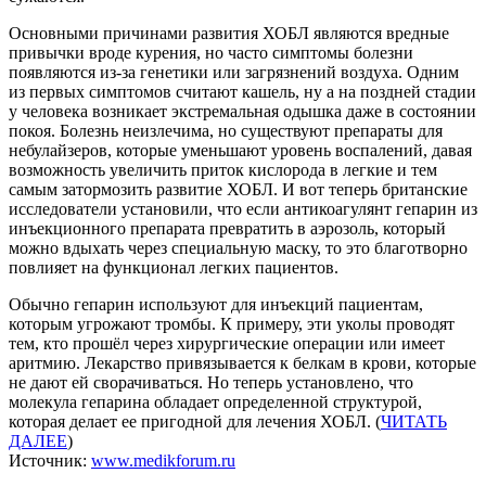
Основными причинами развития ХОБЛ являются вредные
привычки вроде курения, но часто симптомы болезни
появляются из-за генетики или загрязнений воздуха. Одним
из первых симптомов считают кашель, ну а на поздней стадии
у человека возникает экстремальная одышка даже в состоянии
покоя. Болезнь неизлечима, но существуют препараты для
небулайзеров, которые уменьшают уровень воспалений, давая
возможность увеличить приток кислорода в легкие и тем
самым затормозить развитие ХОБЛ. И вот теперь британские
исследователи установили, что если антикоагулянт гепарин из
инъекционного препарата превратить в аэрозоль, который
можно вдыхать через специальную маску, то это благотворно
повлияет на функционал легких пациентов.
Обычно гепарин используют для инъекций пациентам,
которым угрожают тромбы. К примеру, эти уколы проводят
тем, кто прошёл через хирургические операции или имеет
аритмию. Лекарство привязывается к белкам в крови, которые
не дают ей сворачиваться. Но теперь установлено, что
молекула гепарина обладает определенной структурой,
которая делает ее пригодной для лечения ХОБЛ. (
ЧИТАТЬ
ДАЛЕЕ
)
Источник:
www.medikforum.ru