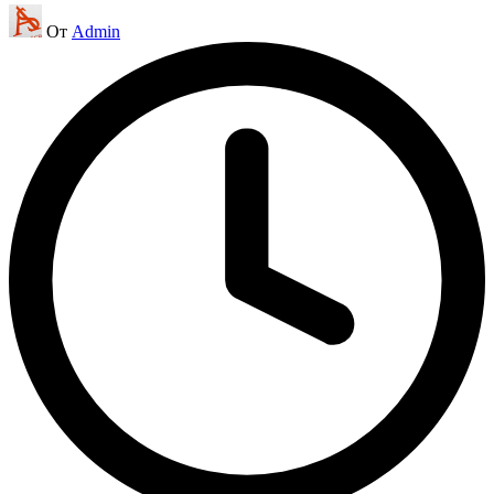
Запись
От
Admin
от