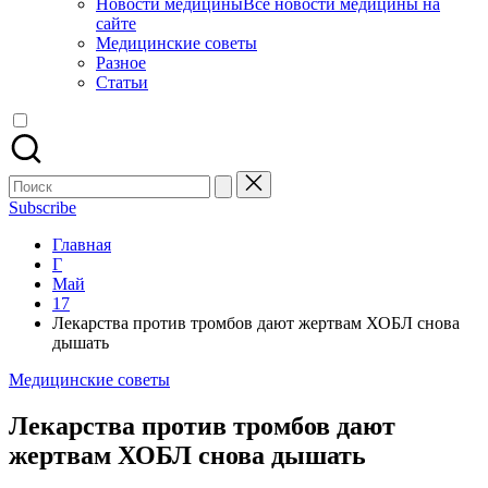
Новости медицины
Все новости медицины на
сайте
Медицинские советы
Разное
Статьи
Поиск
для:
Subscribe
Главная
Г
Май
17
Лекарства против тромбов дают жертвам ХОБЛ снова
дышать
Опубликовано
Медицинские советы
в
Лекарства против тромбов дают
жертвам ХОБЛ снова дышать