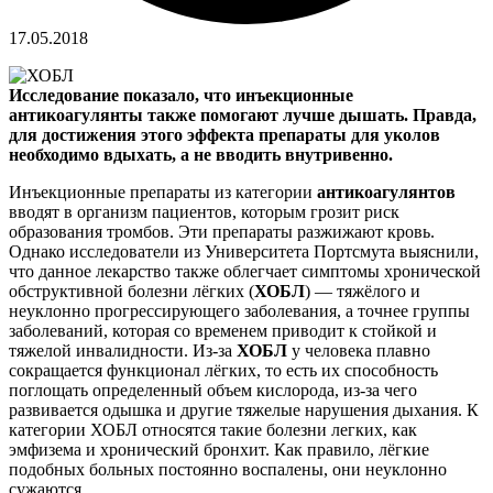
17.05.2018
Исследование показало, что инъекционные
антикоагулянты также помогают лучше дышать. Правда,
для достижения этого эффекта препараты для уколов
необходимо вдыхать, а не вводить внутривенно.
Инъекционные препараты из категории
антикоагулянтов
вводят в организм пациентов, которым грозит риск
образования тромбов. Эти препараты разжижают кровь.
Однако исследователи из Университета Портсмута выяснили,
что данное лекарство также облегчает симптомы хронической
обструктивной болезни лёгких (
ХОБЛ
) — тяжёлого и
неуклонно прогрессирующего заболевания, а точнее группы
заболеваний, которая со временем приводит к стойкой и
тяжелой инвалидности. Из-за
ХОБЛ
у человека плавно
сокращается функционал лёгких, то есть их способность
поглощать определенный объем кислорода, из-за чего
развивается одышка и другие тяжелые нарушения дыхания. К
категории ХОБЛ относятся такие болезни легких, как
эмфизема и хронический бронхит. Как правило, лёгкие
подобных больных постоянно воспалены, они неуклонно
сужаются.