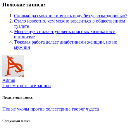
Похожие записи:
Сколько раз можно кипятить воду без угрозы здоровью?
Стало известно, чем можно заразиться в общественном
туалете
Мытье рук снижает уровень опасных химикатов в
организме
Тяжелая работа делает диабетиками женщин, но не
мужчин
Admin
Просмотреть все записи
Навигация
Предыдущая запись
по
Новые уколы против холестерина творят чудеса
записям
Следующая запись