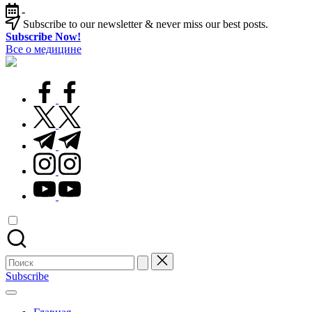
Перейти
-
к
Subscribe to our newsletter & never miss our best posts.
содержимому
Subscribe Now!
Все о медицине
Лечитесь
правильно
facebook.com
twitter.com
t.me
instagram.com
youtube.com
Поиск
для:
Subscribe