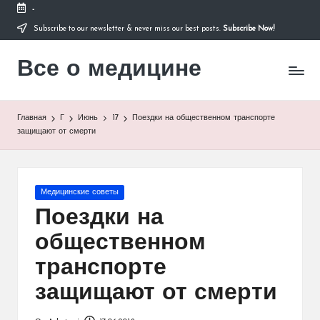
-
Subscribe to our newsletter & never miss our best posts.
Subscribe Now!
Перейти
к
Все о медицине
содержимому
Лечитесь
правильно
Главная
Г
Июнь
17
Поездки на общественном транспорте
защищают от смерти
Опубликовано
Медицинские советы
в
Поездки на
общественном
транспорте
защищают от смерти