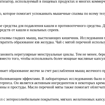
оматизатор, используемый в пищевых продуктах и многих комме
во, которое помогает успокаивать мышечные спазмы по всему те
ве средства для подавления кашля и противоотечного средства.
средств от кашля и назальных спреев.
 спазмы гладких мышц, выстилающих кишечник. Исследования по
ратить образование язв желудка. Чай с мятой перечной использ
становить нерегулярные менструальные циклы. Тем не менее, б
вместо того, чтобы использовать более мощные масляные капсул
ивает образование желчи за счет расслабления мышц желчного п
боливающим эффектами. В лабораторных исследованиях было об
ерпеса. Он является активным ингредиентом в некоторых крема
нгины и простуды. Масло перечной мяты также помогает облегча
псул с энтеросолюбильным покрытием, мягких желатиновых капсу