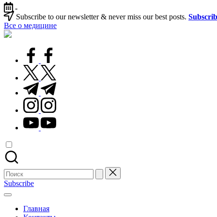
Перейти
-
к
Subscribe to our newsletter & never miss our best posts.
Subscri
содержимому
Все о медицине
Лечитесь
правильно
facebook.com
twitter.com
t.me
instagram.com
youtube.com
Поиск
для:
Subscribe
Главная