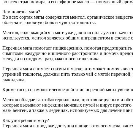
во всех странах мира, а его эфирное масло — популярный ар
Чем полезна мята?
Во всех сортах мяты содержится ментол, органическое вещест
облегчать головную боль и чувство тошноты.
Ментол, содержащийся в мяте уже давно используется в качест
используется, ментол является общим ингредиентом в составе 
Перечная мята помогает пищеварению, помогая предотвратить
симптомы желудочно-кишечного расстройства и помочь предотв
желудка и синдрома раздраженного кишечника.
Перечная мята снимает спазмы в матке, что может помочь вос
утренней тошноты, должны пить только чай с мятой перечной, 
выкидыша.
Кроме того, спазмолитическое действие перечной мяты увелич
Ментол обладает антибактериальным, противовирусным и обез
которые вызывают инфекции мочевых путей и вирус простого г
мазь Бенгей, а также в леденцах, используемых для лечения а
Как употреблять мяту?
Перечная мята в продаже доступна в виде готового масла, ка