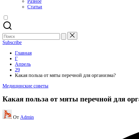
Разное
Статьи
Поиск
для:
Subscribe
Главная
Г
Апрель
29
Какая польза от мяты перечной для организма?
Опубликовано
Медицинские советы
в
Какая польза от мяты перечной для ор
Запись
От
Admin
от