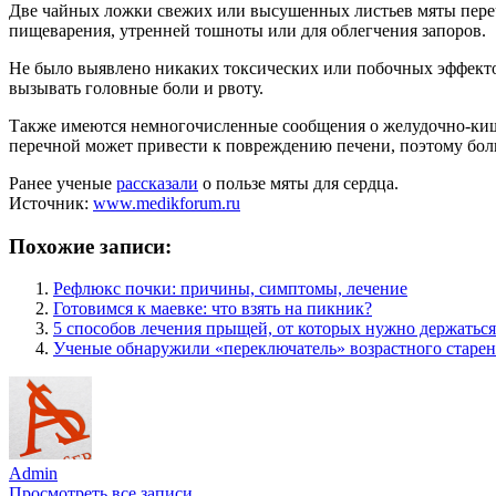
Две чайных ложки свежих или высушенных листьев мяты перечн
пищеварения, утренней тошноты или для облегчения запоров.
Не было выявлено никаких токсических или побочных эффекто
вызывать головные боли и рвоту.
Также имеются немногочисленные сообщения о желудочно-кише
перечной может привести к повреждению печени, поэтому боль
Ранее ученые
рассказали
о пользе мяты для сердца.
Источник:
www.medikforum.ru
Похожие записи:
Рефлюкс почки: причины, симптомы, лечение
Готовимся к маевке: что взять на пикник?
5 способов лечения прыщей, от которых нужно держатьс
Ученые обнаружили «переключатель» возрастного старен
Admin
Просмотреть все записи