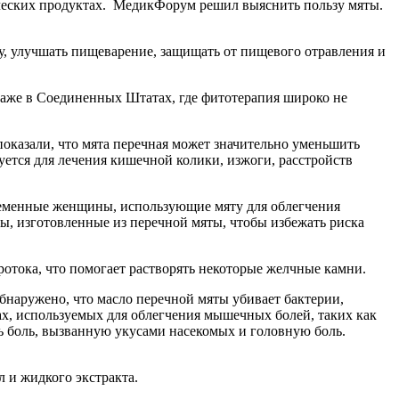
рческих продуктах. МедикФорум решил выяснить пользу мяты.
лу, улучшать пищеварение, защищать от пищевого отравления и
 Даже в Соединенных Штатах, где фитотерапия широко не
казали, что мята перечная может значительно уменьшить
уется для лечения кишечной колики, изжоги, расстройств
еременные женщины, использующие мяту для облегчения
ы, изготовленные из перечной мяты, чтобы избежать риска
ротока, что помогает растворять некоторые желчные камни.
наружено, что масло перечной мяты убивает бактерии,
х, используемых для облегчения мышечных болей, таких как
ть боль, вызванную укусами насекомых и головную боль.
л и жидкого экстракта.