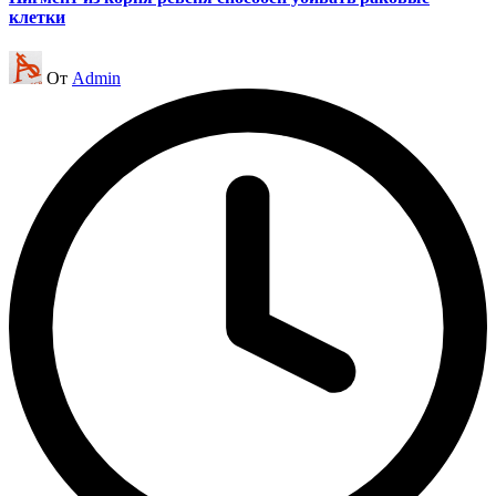
клетки
Запись
От
Admin
от