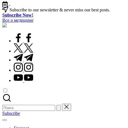
Перейти
-
к
Subscribe to our newsletter & never miss our best posts.
содержимому
Subscribe Now!
Все о медицине
Лечитесь
правильно
facebook.com
twitter.com
t.me
instagram.com
youtube.com
Поиск
для:
Subscribe