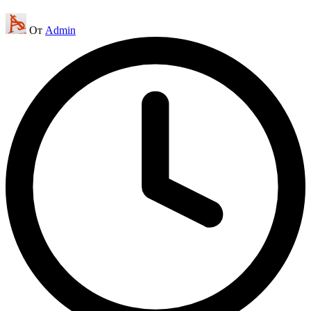
Запись
От
Admin
от