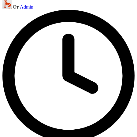
Запись
От
Admin
от