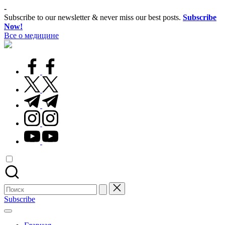
Перейти
-
к
Subscribe to our newsletter & never miss our best posts.
Subscribe
содержимому
Now!
Все о медицине
Лечитесь
правильно
facebook.com
twitter.com
t.me
instagram.com
youtube.com
Поиск
для:
Subscribe