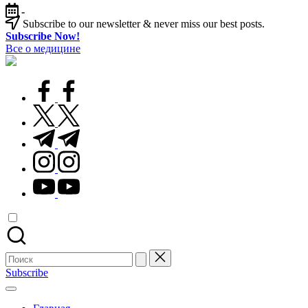
Перейти
-
к
Subscribe to our newsletter & never miss our best posts.
содержимому
Subscribe Now!
Все о медицине
Лечитесь
правильно
facebook.com
twitter.com
t.me
instagram.com
youtube.com
Поиск
для:
Subscribe