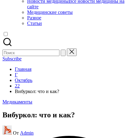
Новости медицины
Все новости медицины на
сайте
Медицинские советы
Разное
Статьи
Поиск
для:
Subscribe
Главная
Г
Октябрь
22
Вибуркол: что и как?
Опубликовано
Медикаменты
в
Вибуркол: что и как?
Запись
От
Admin
от