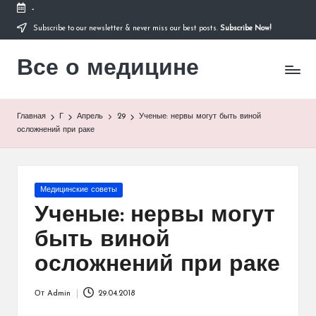
-
Subscribe to our newsletter & never miss our best posts.
Subscribe Now!
Перейти
к
Все о медицине
содержимому
Лечитесь
правильно
Главная
Г
Апрель
29
Ученые: нервы могут быть виной
осложнений при раке
Опубликовано
Медицинские советы
в
Ученые: нервы могут
быть виной
осложнений при раке
От
Admin
29.04.2018
Запись
от