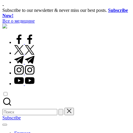
Перейти
-
к
Subscribe to our newsletter & never miss our best posts.
Subscribe
содержимому
Now!
Все о медицине
Лечитесь
правильно
facebook.com
twitter.com
t.me
instagram.com
youtube.com
Поиск
для:
Subscribe