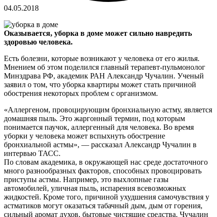
04.05.2018
Оказывается, уборка в доме может сильно навредить
здоровью человека.
Есть болезни, которые возникают у человека от его жилья.
Мнением об этом поделился главный терапевт-пульмонолог
Минздрава РФ, академик РАН Александр Чучалин.
Ученый
заявил о том, что уборка квартиры может стать причиной
обострения некоторых проблем с организмом.
«Аллергеном, провоцирующим бронхиальную астму, является
домашняя пыль. Это жаргонный термин, под которым
понимается паучок, аллергенный для человека. Во время
уборки у человека может вспыхнуть обострение
бронхиальной астмы», — рассказал Александр Чучалин в
интервью ТАСС.
По словам академика, в окружающей нас среде достаточного
много разнообразных факторов, способных провоцировать
приступы астмы. Например, это выхлопные газы
автомобилей, уличная пыль, испарения всевозможных
жидкостей. Кроме того, причиной ухудшения самочувствия у
астматиков могут оказаться табачный дым, дым от горения,
сильный аромат духов, бытовые чистящие средства. Чучалин