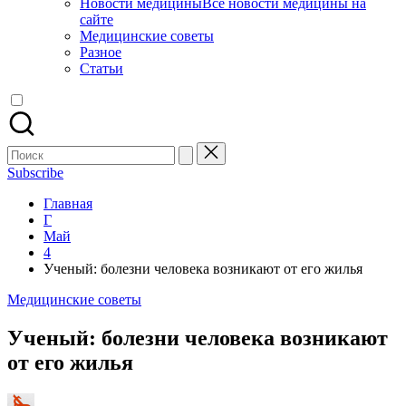
Новости медицины
Все новости медицины на
сайте
Медицинские советы
Разное
Статьи
Поиск
для:
Subscribe
Главная
Г
Май
4
Ученый: болезни человека возникают от его жилья
Опубликовано
Медицинские советы
в
Ученый: болезни человека возникают
от его жилья
Запись