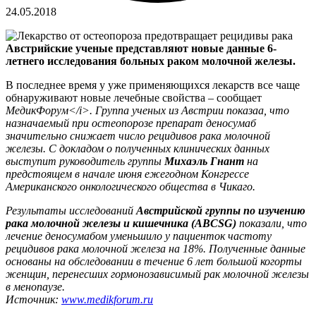
24.05.2018
Австрийские ученые представляют новые данные 6-
летнего исследования больных раком молочной железы.
В последнее время у уже применяющихся лекарств все чаще
обнаруживают новые лечебные свойства – сообщает
МедикФорум<
/i>. Группа ученых из Австрии показаа, что
назначаемый при остеопорозе препарат
деносумаб
значительно снижает число рецидивов рака молочной
железы. С докладом о полученных клинических данных
выступит руководитель группы
Михаэль Гнант
на
предстоящем в начале июня ежегодном
Конгрессе
Американского онкологического общества
в Чикаго.
Результаты исследований
Австрийской группы по изучению
рака молочной железы и кишечника (ABCSG)
показали, что
лечение деносумабом уменьшило у пациенток частоту
рецидивов рака молочной железа на 18%. Полученные данные
основаны на обследовании в течение 6 лет большой когорты
женщин, перенесших гормонозависимый рак молочной железы
в менопаузе.
Источник:
www.medikforum.ru