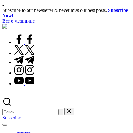
Перейти
-
к
Subscribe to our newsletter & never miss our best posts.
Subscribe
содержимому
Now!
Все о медицине
Лечитесь
правильно
facebook.com
twitter.com
t.me
instagram.com
youtube.com
Поиск
для:
Subscribe