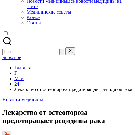
Новости медицины
Все новости медицины на
сайте
Медицинские советы
Разное
Статьи
Поиск
для:
Subscribe
Главная
Г
Май
24
Лекарство от остеопороза предотвращает рецидивы рака
Опубликовано
Новости медицины
в
Лекарство от остеопороза
предотвращает рецидивы рака
Запись