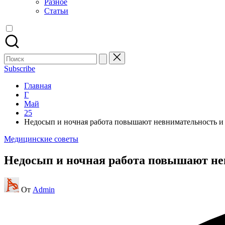
Разное
Статьи
Поиск
для:
Subscribe
Главная
Г
Май
25
Недосып и ночная работа повышают невнимательность и
Опубликовано
Медицинские советы
в
Недосып и ночная работа повышают не
Запись
От
Admin
от