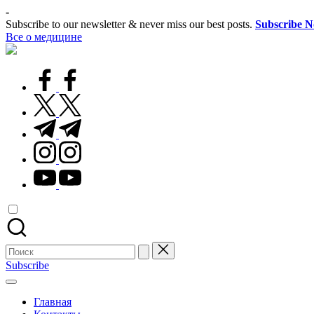
Перейти
-
к
Subscribe to our newsletter & never miss our best posts.
Subscribe 
содержимому
Все о медицине
Лечитесь
правильно
facebook.com
twitter.com
t.me
instagram.com
youtube.com
Поиск
для:
Subscribe
Главная