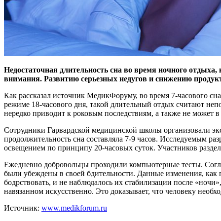
Недостаточная длительность сна во время ночного отдыха, 
внимания.
Развитию серьезных недугов и снижению продукти
Как рассказал источник МедикФоруму, во время 7-часового с
режиме 18-часового дня, такой длительный отдых считают неп
нередко приводит к роковым последствиям, а также не может 
Сотрудники Гарвардской медицинской школы организовали эксп
продолжительность сна составляла 7-9 часов. Исследуемым р
освещением по принципу 20-часовых суток. Участников разделил
Ежедневно добровольцы проходили компьютерные тесты. Соглас
были убеждены в своей бдительности. Данные изменения, как 
бодрствовать, и не наблюдалось их стабилизации после «ночи
навязанном искусственно. Это доказывает, что человеку необхо
Источник:
www.medikforum.ru