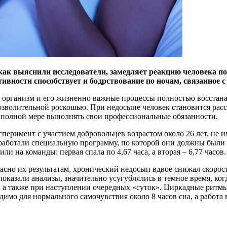
как выяснили исследователи, замедляет реакцию человека по
вности способствует и бодрствование по ночам, связанное 
на организм и его жизненно важные процессы полностью восст
озволительной роскошью. При недосыпе человек становится рас
в полной мере выполнять свои профессиональные обязанности.
еримент с участием добровольцев возрастом около 26 лет, не и
азработали специальную программу, по которой они должны был
и на команды: первая спала по 4,67 часа, а вторая – 6,77 часов
но их результатам, хронический недосып вдвое снижал скорость 
показали анализы, значительно усугублялись в темное время, к
», а также при наступлении очередных «суток». Циркадные рит
димо для нормального самочувствия около 8 часов сна, а работа