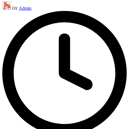
Запись
От
Admin
от