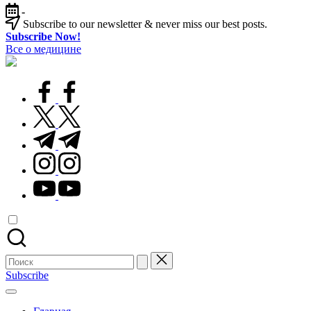
Перейти
-
к
Subscribe to our newsletter & never miss our best posts.
содержимому
Subscribe Now!
Все о медицине
Лечитесь
правильно
facebook.com
twitter.com
t.me
instagram.com
youtube.com
Поиск
для:
Subscribe