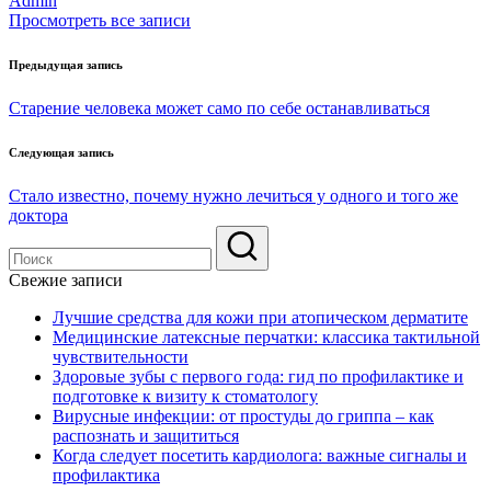
Admin
Просмотреть все записи
Навигация
Предыдущая запись
по
Старение человека может само по себе останавливаться
записям
Следующая запись
Стало известно, почему нужно лечиться у одного и того же
доктора
Свежие записи
Лучшие средства для кожи при атопическом дерматите
Медицинские латексные перчатки: классика тактильной
чувствительности
Здоровые зубы с первого года: гид по профилактике и
подготовке к визиту к стоматологу
Вирусные инфекции: от простуды до гриппа – как
распознать и защититься
Когда следует посетить кардиолога: важные сигналы и
профилактика