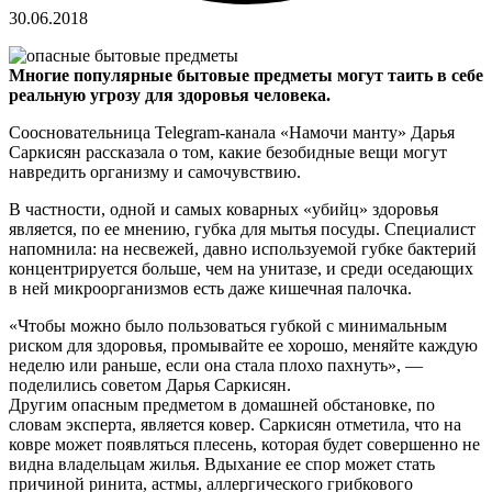
30.06.2018
Многие популярные бытовые предметы могут таить в себе
реальную угрозу для здоровья человека.
Соосновательница Telegram-канала «Намочи манту» Дарья
Саркисян рассказала о том, какие безобидные вещи могут
навредить организму и самочувствию.
В частности, одной и самых коварных «убийц» здоровья
является, по ее мнению, губка для мытья посуды. Специалист
напомнила: на несвежей, давно используемой губке бактерий
концентрируется больше, чем на унитазе, и среди оседающих
в ней микроорганизмов есть даже кишечная палочка.
«Чтобы можно было пользоваться губкой с минимальным
риском для здоровья, промывайте ее хорошо, меняйте каждую
неделю или раньше, если она стала плохо пахнуть», —
поделились советом Дарья Саркисян.
Другим опасным предметом в домашней обстановке, по
словам эксперта, является ковер. Саркисян отметила, что на
ковре может появляться плесень, которая будет совершенно не
видна владельцам жилья. Вдыхание ее спор может стать
причиной ринита, астмы, аллергического грибкового