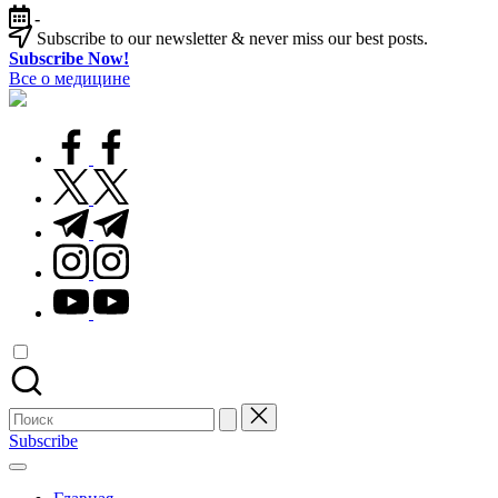
Перейти
-
к
Subscribe to our newsletter & never miss our best posts.
содержимому
Subscribe Now!
Все о медицине
Лечитесь
правильно
facebook.com
twitter.com
t.me
instagram.com
youtube.com
Поиск
для:
Subscribe