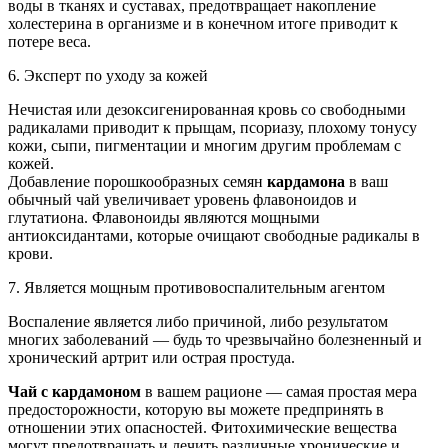
воды в тканях и суставах, предотвращает накопление
холестерина в организме и в конечном итоге приводит к
потере веса.
6. Эксперт по уходу за кожей
Нечистая или дезоксигенированная кровь со свободными
радикалами приводит к прыщам, псориазу, плохому тонусу
кожи, сыпи, пигментации и многим другим проблемам с
кожей.
Добавление порошкообразных семян
кардамона
в ваш
обычный чай увеличивает уровень флавоноидов и
глутатиона. Флавоноиды являются мощными
антиоксидантами, которые очищают свободные радикалы в
крови.
7. Является мощным противовоспалительным агентом
Воспаление является либо причиной, либо результатом
многих заболеваний — будь то чрезвычайно болезненный и
хронический артрит или острая простуда.
Чай с кардамоном
в вашем рационе — самая простая мера
предосторожности, которую вы можете предпринять в
отношении этих опасностей. Фитохимические вещества
могут предотвращать и лечить различные хронические и