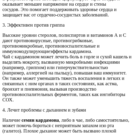
оказывает меньшее напряжение на сердце и стены
сосудов. Это помогает поддерживать здоровье сердца и
защищает вас от сердечно-сосудистых заболеваний.
3. Эффективен против гриппа
Высокие уровни стеролов, полиспиртов и витаминов А и С
дают противовирусные, противогрибковые,
противомикробные, противовоспалительные и
иммуномодулирующиеэффекты кардамона.
Чай с кардамоном может лечить боль в горле и сухой кашель и
выделять мокроту, вызванную микробными инфекциями
(например, гриппом) или гиперчувствительностью
(например, аллергией на пыльцу), повышая ваш иммунитет.
Он также может уменьшить тяжесть воспаления в легких и
связанных с ним органах в таких состояниях, как астма,
бронхит и пневмония, вызывая производство
противовоспалительных ферментов, таких как ингибиторы
СОХ.
4. Лечит проблемы с дыханием и зубами
Наличие
семян кардамона
, либо в чае, либо самостоятельно,
может помочь бороться с неприятным запахом изо рта
(галитоз). Плохое дыхание может быть вызвано плохой