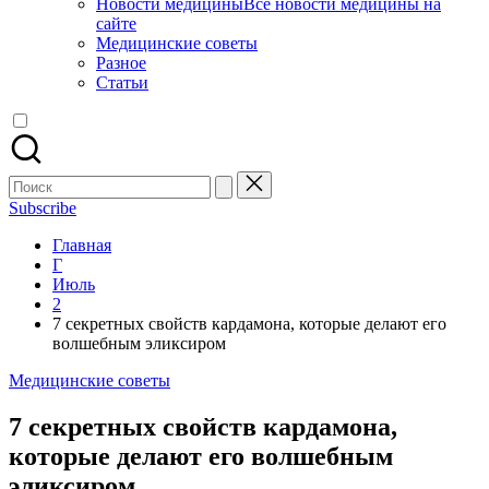
Новости медицины
Все новости медицины на
сайте
Медицинские советы
Разное
Статьи
Поиск
для:
Subscribe
Главная
Г
Июль
2
7 секретных свойств кардамона, которые делают его
волшебным эликсиром
Опубликовано
Медицинские советы
в
7 секретных свойств кардамона,
которые делают его волшебным
эликсиром