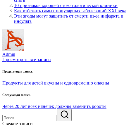
спать
10 признаков хорошей стоматологической клиники
Как избежать самых популярных заболеваний XXI века
Эти ягоды могут защитить от смерти из-за инфаркта и
инсульта
Admin
Просмотреть все записи
Навигация
Предыдущая запись
по
Продукты для детей вкусны и одновременно опасны
записям
Следующая запись
Через 20 лет всех нянечек должны заменить роботы
Свежие записи