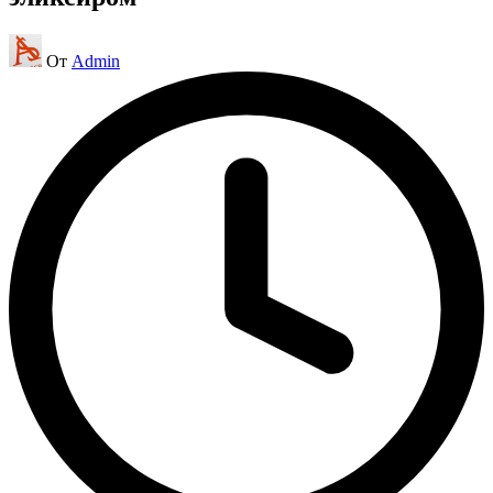
Запись
От
Admin
от