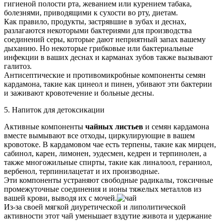
гигиеной полости рта, жеванием или курением табака,
болезнями, приводящими к сухости во рту, диетам.
Как правило, продукты, застрявшие в зубах и деснах,
разлагаются некоторыми бактериями для производства
соединений серы, которые дают неприятный запах вашему
дыханию. Но некоторые грибковые или бактериальные
инфекции в ваших деснах и карманах зубов также вызывают
галитоз.
Антисептические и противомикробные компоненты семян
кардамона, такие как цинеол и пинен, убивают эти бактерии
и заживают кровотечение и больные десны.
5. Напиток для детоксикации
Активные компоненты
чайных листьев
и семян кардамона
вместе вымывают все отходы, циркулирующие в вашем
кровотоке. В кардамовом чае есть терпены, такие как мирцен,
сабинол, карен, лимонен, эудесмен, кедрен и терпинолен, а
также многожильные спирты, такие как линалоол, гераниол,
вербенол, терпинилацетат и их производные.
Эти компоненты устраняют свободные радикалы, токсичные
промежуточные соединения и ионы тяжелых металлов из
вашей крови, выводя их с мочей.
Из-за своей мягкой диуретической и липолитической
активности этот чай уменьшает вздутие живота и удержание