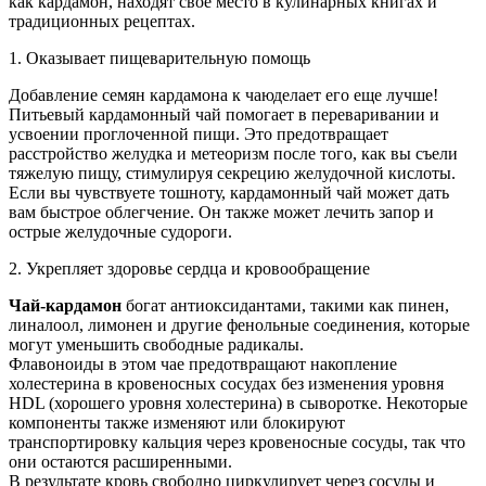
как кардамон, находят свое место в кулинарных книгах и
традиционных рецептах.
1. Оказывает пищеварительную помощь
Добавление семян кардамона к чаюделает его еще лучше!
Питьевый кардамонный чай помогает в переваривании и
усвоении проглоченной пищи. Это предотвращает
расстройство желудка и метеоризм после того, как вы съели
тяжелую пищу, стимулируя секрецию желудочной кислоты.
Если вы чувствуете тошноту, кардамонный чай может дать
вам быстрое облегчение. Он также может лечить запор и
острые желудочные судороги.
2. Укрепляет здоровье сердца и кровообращение
Чай-кардамон
богат антиоксидантами, такими как пинен,
линалоол, лимонен и другие фенольные соединения, которые
могут уменьшить свободные радикалы.
Флавоноиды в этом чае предотвращают накопление
холестерина в кровеносных сосудах без изменения уровня
HDL (хорошего уровня холестерина) в сыворотке. Некоторые
компоненты также изменяют или блокируют
транспортировку кальция через кровеносные сосуды, так что
они остаются расширенными.
В результате кровь свободно циркулирует через сосуды и