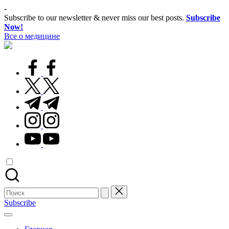
Перейти
-
к
Subscribe to our newsletter & never miss our best posts.
Subscribe
содержимому
Now!
Все о медицине
Лечитесь
правильно
facebook.com
twitter.com
t.me
instagram.com
youtube.com
Поиск
для:
Subscribe