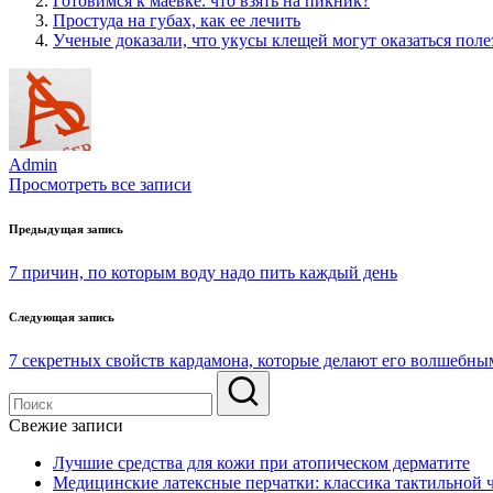
Готовимся к маевке: что взять на пикник?
Простуда на губах, как ее лечить
Ученые доказали, что укусы клещей могут оказаться пол
Admin
Просмотреть все записи
Навигация
Предыдущая запись
по
7 причин, по которым воду надо пить каждый день
записям
Следующая запись
7 секретных свойств кардамона, которые делают его волшебн
Свежие записи
Лучшие средства для кожи при атопическом дерматите
Медицинские латексные перчатки: классика тактильной 