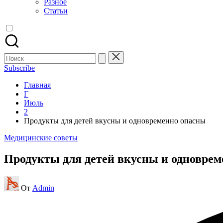
Разное
Статьи
Поиск
для:
Subscribe
Главная
Г
Июль
2
Продукты для детей вкусны и одновременно опасны
Опубликовано
Медицинские советы
в
Продукты для детей вкусны и одновре
Запись
От
Admin
от