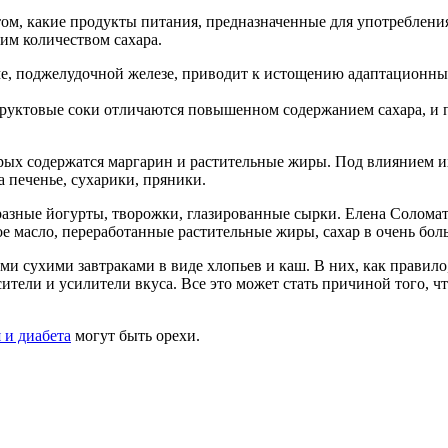
том, какие продукты питания, предназначенные для употребления
шим количеством сахара.
е, поджелудочной железе, приводит к истощению адаптационны
 Фруктовые соки отличаются повышенном содержанием сахара, и 
торых содержатся маргарин и растительные жиры. Под влиянием 
 печенье, сухарики, пряники.
разные йогурты, творожки, глазированные сырки. Елена Соломат
 масло, переработанные растительные жиры, сахар в очень боль
ыми сухими завтраками в виде хлопьев и каш. В них, как правил
тели и усилители вкуса. Все это может стать причиной того, что
 и диабета
могут быть орехи.