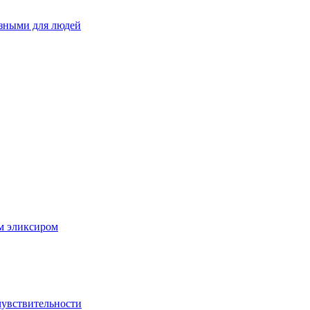
езными для людей
ым эликсиром
чувствительности