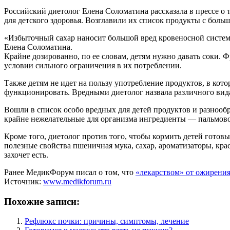
Российский диетолог Елена Соломатина рассказала в прессе о 
для детского здоровья. Возглавили их список продукты с боль
«Избыточный сахар наносит большой вред кровеносной систем
Елена Соломатина.
Крайне дозированно, по ее словам, детям нужно давать соки.
условии сильного ограничения в их потреблении.
Также детям не идет на пользу употребление продуктов, в ко
функционировать. Вредными диетолог назвала различного вида
Вошли в список особо вредных для детей продуктов и разнооб
крайне нежелательные для организма ингредиенты — пальмовое
Кроме того, диетолог против того, чтобы кормить детей готов
полезные свойства пшеничная мука, сахар, ароматизаторы, краси
захочет есть.
Ранее МедикФорум писал о том, что
«лекарством» от ожирения
Источник:
www.medikforum.ru
Похожие записи:
Рефлюкс почки: причины, симптомы, лечение