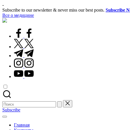
Перейти
-
к
Subscribe to our newsletter & never miss our best posts.
Subscribe 
содержимому
Все о медицине
Лечитесь
правильно
facebook.com
twitter.com
t.me
instagram.com
youtube.com
Поиск
для:
Subscribe
Главная