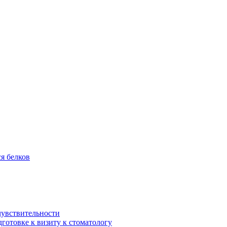
я белков
чувствительности
дготовке к визиту к стоматологу