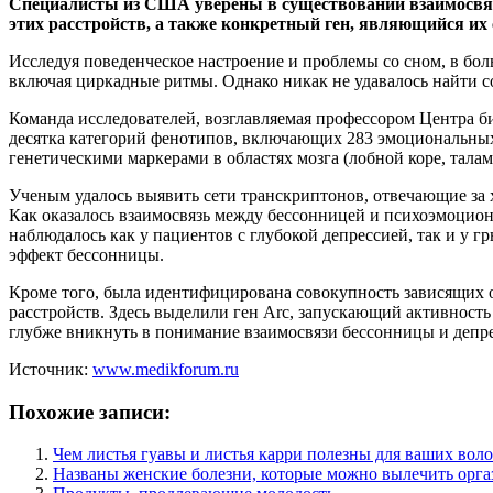
Специалисты из США уверены в существовании взаимосвязи
этих расстройств, а также конкретный ген, являющийся их
Исследуя поведенческое настроение и проблемы со сном, в бо
включая циркадные ритмы. Однако никак не удавалось найти 
Команда исследователей, возглавляемая профессором Центра б
десятка категорий фенотипов, включающих 283 эмоциональных
генетическими маркерами в областях мозга (лобной коре, тала
Ученым удалось выявить сети транскриптонов, отвечающие за 
Как оказалось взаимосвязь между бессонницей и психоэмоцион
наблюдалось как у пациентов с глубокой депрессией, так и у
эффект бессонницы.
Кроме того, была идентифицирована совокупность зависящих от
расстройств. Здесь выделили ген Arc, запускающий активност
глубже вникнуть в понимание взаимосвязи бессонницы и депре
Источник:
www.medikforum.ru
Похожие записи:
Чем листья гуавы и листья карри полезны для ваших воло
Названы женские болезни, которые можно вылечить орг