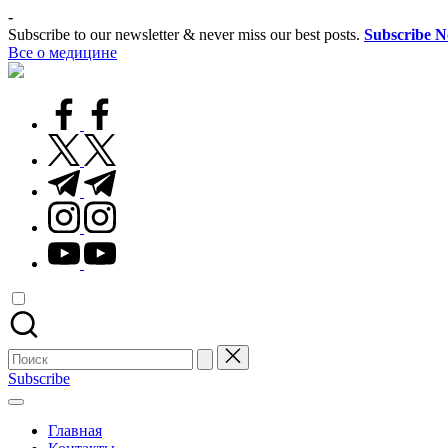
Перейти
-
к
Subscribe to our newsletter & never miss our best posts.
Subscribe 
содержимому
Все о медицине
Лечитесь
правильно
facebook.com
twitter.com
t.me
instagram.com
youtube.com
Поиск
для:
Subscribe
Главная