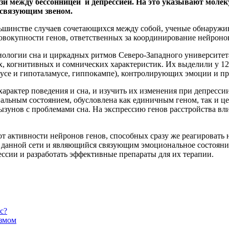
 между бессонницей и депрессией. На это указывают молеку
 связующим звеном.
льшинстве случаев сочетающихся между собой, ученые обнаружи
совокупности генов, ответственных за координирование нейроно
иологии сна и циркадных ритмов Северо-Западного университет
, когнитивных и сомнических характеристик. Их выделили у 12
мусе и гипоталамусе, гиппокампе), контролирующих эмоции и пр
характер поведения и сна, и изучить их изменения при депресс
альным состоянием, обусловлена как единичным геном, так и це
 грызунов с проблемами сна. На экспрессию генов расстройства 
 активности нейронов генов, способных сразу же реагировать н
ь данной сети и являющийся связующим эмоциональное состояние
ссии и разработать эффективные препараты для их терапии.
с?
азмом