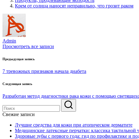
Продукты, продлевающие молодость
Крем от солнца наносят неправильно, что грозит раком
Admin
Просмотреть все записи
Навигация
Предыдущая запись
по
7 тревожных признаков начала диабета
записям
Следующая запись
Разработан метод диагностики рака кожи с помощью светящихс
Свежие записи
Лучшие средства для кожи при атопическом дерматите
Медицинские латексные перчатки: классика тактильной 
Здоровые зубы с первого года: гид по профилактике и по