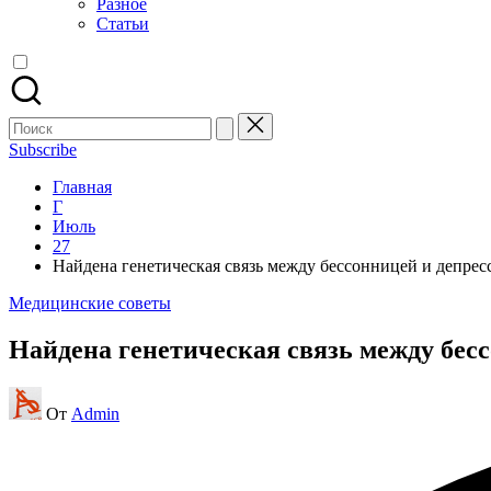
Разное
Статьи
Поиск
для:
Subscribe
Главная
Г
Июль
27
Найдена генетическая связь между бессонницей и депрес
Опубликовано
Медицинские советы
в
Найдена генетическая связь между бес
Запись
От
Admin
от