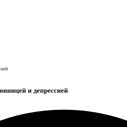
сией
сонницей и депрессией