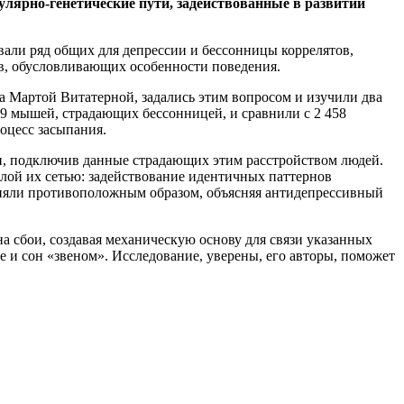
лярно-генетические пути, задействованные в развитии
вали ряд общих для депрессии и бессонницы коррелятов,
в, обусловливающих особенности поведения.
а Мартой Витатерной, задались этим вопросом и изучили два
9 мышей, страдающих бессонницей, и сравнили с 2 458
оцесс засыпания.
ии, подключив данные страдающих этим расстройством людей.
лой их сетью: задействование идентичных паттернов
влияли противоположным образом, объясняя антидепрессивный
а сбои, создавая механическую основу для связи указанных
 и сон «звеном». Исследование, уверены, его авторы, поможет