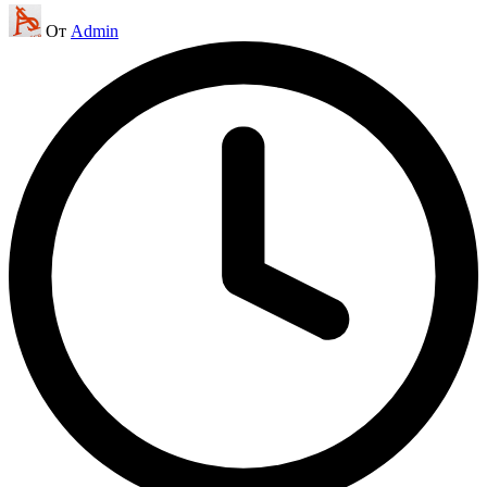
Запись
От
Admin
от