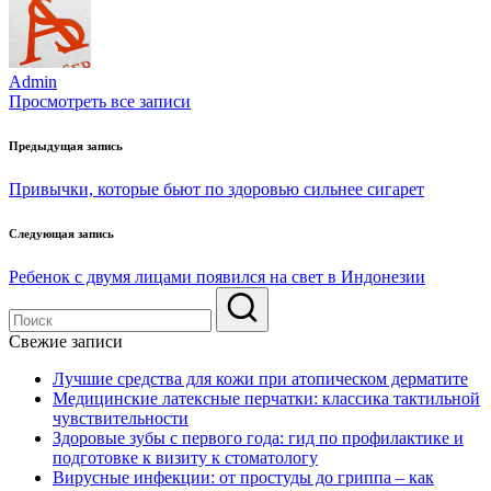
Admin
Просмотреть все записи
Навигация
Предыдущая запись
по
Привычки, которые бьют по здоровью сильнее сигарет
записям
Следующая запись
Ребенок с двумя лицами появился на свет в Индонезии
Свежие записи
Лучшие средства для кожи при атопическом дерматите
Медицинские латексные перчатки: классика тактильной
чувствительности
Здоровые зубы с первого года: гид по профилактике и
подготовке к визиту к стоматологу
Вирусные инфекции: от простуды до гриппа – как