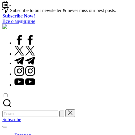
Перейти
-
к
Subscribe to our newsletter & never miss our best posts.
содержимому
Subscribe Now!
Все о медицине
Лечитесь
правильно
facebook.com
twitter.com
t.me
instagram.com
youtube.com
Поиск
для:
Subscribe