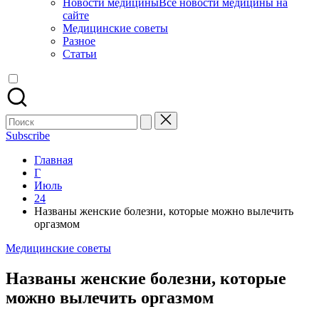
Новости медицины
Все новости медицины на
сайте
Медицинские советы
Разное
Статьи
Поиск
для:
Subscribe
Главная
Г
Июль
24
Названы женские болезни, которые можно вылечить
оргазмом
Опубликовано
Медицинские советы
в
Названы женские болезни, которые
можно вылечить оргазмом