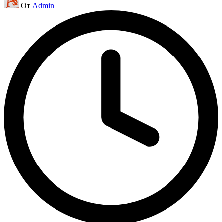
От
Admin
от