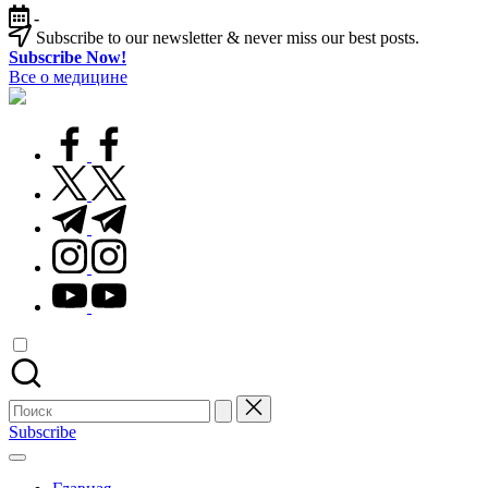
Перейти
-
к
Subscribe to our newsletter & never miss our best posts.
содержимому
Subscribe Now!
Все о медицине
Лечитесь
правильно
facebook.com
twitter.com
t.me
instagram.com
youtube.com
Поиск
для:
Subscribe