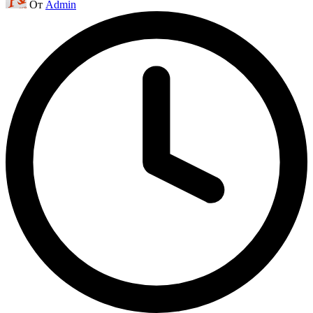
От
Admin
от