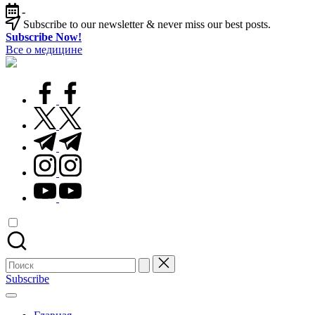
Перейти
-
к
Subscribe to our newsletter & never miss our best posts.
содержимому
Subscribe Now!
Все о медицине
Лечитесь
правильно
facebook.com
twitter.com
t.me
instagram.com
youtube.com
Поиск
для:
Subscribe