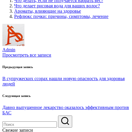
Что делать, если не получается набрать вес?
Что делает рисовая вода для ваших волос?
Ароматы, влияющие на здоровье
Рефлюкс почки: причины, симптомы, лечение
Admin
Просмотреть все записи
Навигация
Предыдущая запись
по
В супружеских ссорах нашли новую опасность для здоровья
записям
людей
Следующая запись
Давно выпущенное лекарство оказалось эффективным против
БАС
Свежие записи