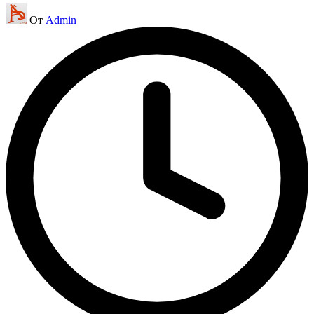
Запись
От
Admin
от