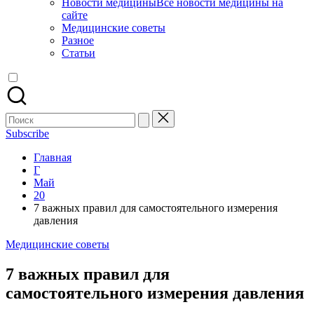
Новости медицины
Все новости медицины на
сайте
Медицинские советы
Разное
Статьи
Поиск
для:
Subscribe
Главная
Г
Май
20
7 важных правил для самостоятельного измерения
давления
Опубликовано
Медицинские советы
в
7 важных правил для
самостоятельного измерения давления