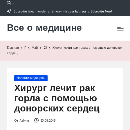
-
Subscribe to our newsletter & never miss our best posts.
Subscribe Now!
Перейти
к
Все о медицине
содержимому
Лечитесь
правильно
Главная
Г
Май
23
Хирург лечит рак горла с помощью донорских
сердец
Опубликовано
Новости медицины
в
Хирург лечит рак
горла с помощью
донорских сердец
От
Admin
23.05.2018
Запись
от