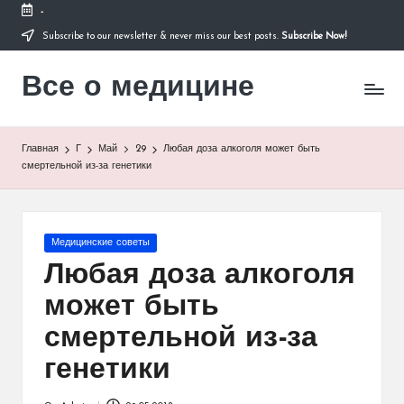
-
Subscribe to our newsletter & never miss our best posts.
Subscribe Now!
Перейти
к
Все о медицине
содержимому
Лечитесь
правильно
Главная
Г
Май
29
Любая доза алкоголя может быть
смертельной из-за генетики
Опубликовано
Медицинские советы
в
Любая доза алкоголя
может быть
смертельной из-за
генетики