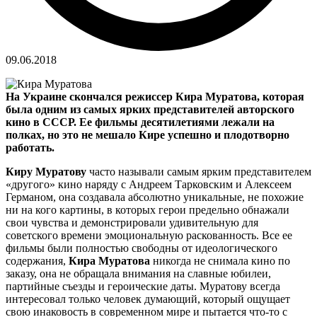
09.06.2018
На Украине скончался режиссер Кира Муратова, которая
была одним из самых ярких представителей авторского
кино в СССР. Ее фильмы десятилетиями лежали на
полках, но это не мешало Кире успешно и плодотворно
работать.
Киру Муратову
часто называли самым ярким представителем
«другого» кино наряду с Андреем Тарковским и Алексеем
Германом, она создавала абсолютно уникальные, не похожие
ни на кого картины, в которых герои предельно обнажали
свои чувства и демонстрировали удивительную для
советского времени эмоциональную раскованность. Все ее
фильмы были полностью свободны от идеологического
содержания,
Кира Муратова
никогда не снимала кино по
заказу, она не обращала внимания на славные юбилеи,
партийные съезды и героические даты. Муратову всегда
интересовал только человек думающий, который ощущает
свою инаковость в современном мире и пытается что-то с