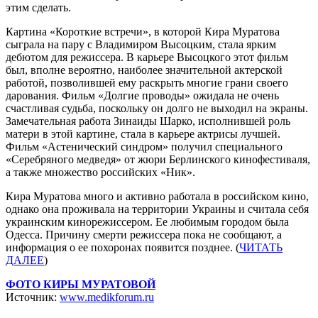
этим сделать.
Картина «Короткие встречи», в которой Кира Муратова
сыграла на пару с Владимиром Высоцким, стала ярким
дебютом для режиссера. В карьере Высоцкого этот фильм
был, вполне вероятно, наиболее значительной актерской
работой, позволившей ему раскрыть многие грани своего
дарования. Фильм «Долгие проводы» ожидала не очень
счастливая судьба, поскольку он долго не выходил на экраны.
Замечательная работа Зинаиды Шарко, исполнившей роль
матери в этой картине, стала в карьере актрисы лучшей.
Фильм «Астенический синдром» получил специального
«Серебряного медведя» от жюри Берлинского кинофестиваля,
а также множество российских «Ник».
Кира Муратова много и активно работала в российском кино,
однако она проживала на территории Украины и считала себя
украинским кинорежиссером. Ее любимым городом была
Одесса. Причину смерти режиссера пока не сообщают, а
информация о ее похоронах появится позднее. (
ЧИТАТЬ
ДАЛЕЕ
)
ФОТО КИРЫ МУРАТОВОЙ
Источник:
www.medikforum.ru