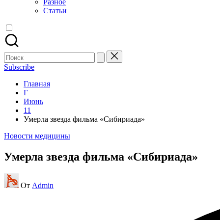
Разное
Статьи
Поиск
для:
Subscribe
Главная
Г
Июнь
11
Умерла звезда фильма «Сибириада»
Опубликовано
Новости медицины
в
Умерла звезда фильма «Сибириада»
Запись
От
Admin
от