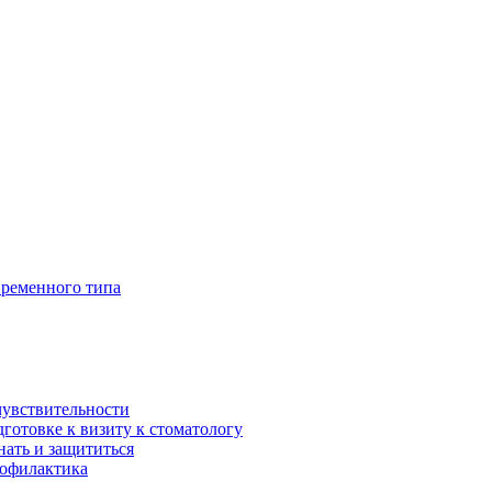
временного типа
чувствительности
дготовке к визиту к стоматологу
нать и защититься
рофилактика