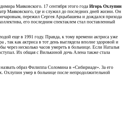
адимира Маяковского.
17 сентября этого года
Игорь Охлупин
атр Маяковского, где и служил до последних дней жизни. Он
Гончаровым, пережил Сергея Арцыбашева и дождался прихода
коллектива, его последним спектаклем стал поставленный
дой еще в 1991 году. Правда, к тому времени актриса уже
, так как актриса в тот день выглядела вполне здоровой и
бы через несколько часов умереть в больнице. Если Наталья
ступал. Их общая с Вилькиной дочь Алена также стала
 назвать образ Филиппа Соломина в «Сибириаде». За его
их. Охлупин умер в больнице после непродолжительной