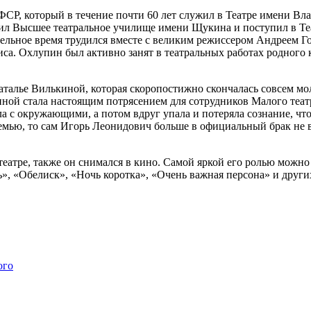
СР, который в течение почти 60 лет служил в Театре имени Вл
нчил Высшее театральное училище имени Щукина и поступил в Те
тельное время трудился вместе с великим режиссером Андреем 
са. Охлупин был активно занят в театральных работах родного 
алье Вилькиной, которая скоропостижно скончалась совсем моло
ой стала настоящим потрясением для сотрудников Малого театра 
а с окружающими, а потом вдруг упала и потеряла сознание, что
мью, то сам Игорь Леонидович больше в официальный брак не в
атре, также он снимался в кино. Самой яркой его ролью можно
», «Обелиск», «Ночь коротка», «Очень важная персона» и друг
ого