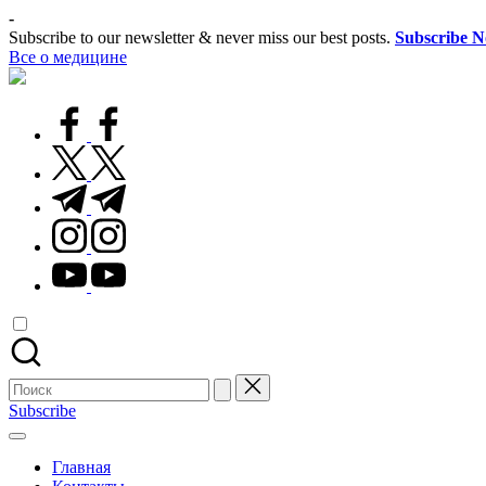
Перейти
-
к
Subscribe to our newsletter & never miss our best posts.
Subscribe 
содержимому
Все о медицине
Лечитесь
правильно
facebook.com
twitter.com
t.me
instagram.com
youtube.com
Поиск
для:
Subscribe
Главная