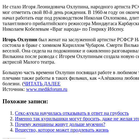
Не стало Игоря Леонидовича Охлупина, народного артиста РСФ
мог отметить свой 80-й день рождения. В 1960-м году он око
начал работать еще под руководством Николая Охлопкова, дли
талантливого прибалтийского режиссера Миндаугаса Карбауски
Николаем Кобелевым «Враг народа» по Генрику Ибсену.
Игорь Охлупин
был женат на заслуженной артистке РСФСР Нат
состояла в браке с химиком Кириллом Чубаром. Смерти Вилькин
веселой. Она сидела на подоконнике и оживленно разговаривал
Вилькина после развода с Игорем Охлупиным создала новую се
актрисой Малого театра.
Большую часть времени Охлупин посвящал работе в любимом те
плечами также работы в таких фильмах, как «Алёшкина любовь
болезни. (
ЧИТАТЬ ДАЛЕЕ
Источник:
www.medikforum.ru
Похожие записи:
Секс-кукла научилась отказывать в ответ на грубость
Именно так курильщики могут бросить, даже не желая эт
Почему женщины живут дольше мужчин?
Вещество, которое может продлевать жизнь