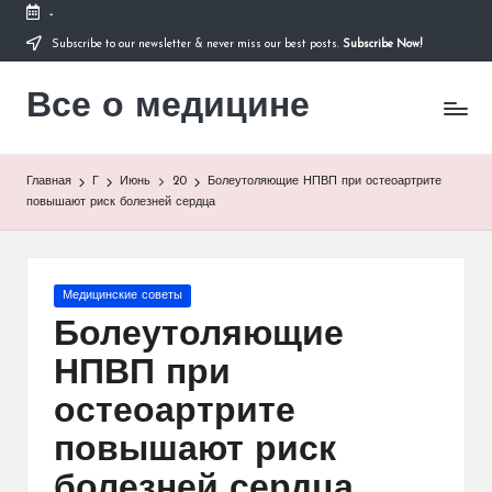
-
Subscribe to our newsletter & never miss our best posts.
Subscribe Now!
Перейти
к
Все о медицине
содержимому
Лечитесь
правильно
Главная
Г
Июнь
20
Болеутоляющие НПВП при остеоартрите
повышают риск болезней сердца
Опубликовано
Медицинские советы
в
Болеутоляющие
НПВП при
остеоартрите
повышают риск
болезней сердца