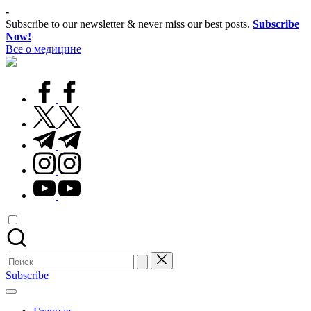
Перейти
-
к
Subscribe to our newsletter & never miss our best posts.
Subscribe
содержимому
Now!
Все о медицине
Лечитесь
правильно
facebook.com
twitter.com
t.me
instagram.com
youtube.com
Поиск
для:
Subscribe