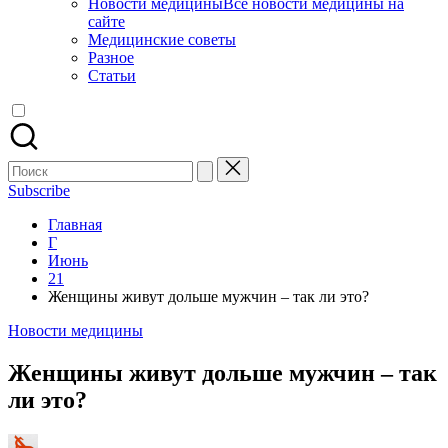
Новости медицины
Все новости медицины на
сайте
Медицинские советы
Разное
Статьи
Поиск
для:
Subscribe
Главная
Г
Июнь
21
Женщины живут дольше мужчин – так ли это?
Опубликовано
Новости медицины
в
Женщины живут дольше мужчин – так
ли это?
Запись