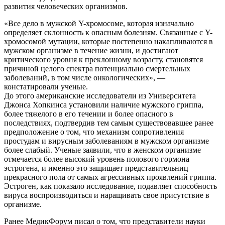
развития человеческих организмов.
«Все дело в мужской Y-хромосоме, которая изначально
определяет склонность к опасным болезням. Связанные с Y-
хромосомой мутации, которые постепенно накапливаются в
мужском организме в течение жизни, и достигают
критического уровня к преклонному возрасту, становятся
причиной целого спектра потенциально смертельных
заболеваний, в том числе онкологических», —
констатировали ученые.
До этого американские исследователи из Университета
Джонса Хопкинса установили наличие мужского гриппа,
более тяжелого в его течении и более опасного в
последствиях, подтвердив тем самым существовавшее ранее
предположение о том, что механизм сопротивления
простудам и вирусным заболеваниям в мужском организме
более слабый. Ученые заявили, что в женском организме
отмечается более высокий уровень полового гормона
эстрогена, и именно это защищает представительниц
прекрасного пола от самых агрессивных проявлений гриппа.
Эстроген, как показало исследование, подавляет способность
вируса воспроизводиться и наращивать свое присутствие в
организме.
Ранее МедикФорум писал о том, что представители науки