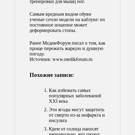
тренировки для мышц ног.
Самым вредным видом обуви
ученые сочли модели на каблуке: их
постоянное ношение может
деформировать стопы.
Ранее МедикФорум писал о том,
как
проще пережить жаркую и душную
погоду
.
Источник:
www.medikforum.ru
Похожие записи:
Как избежать самых
популярных заболеваний
XXI века
Эти ягоды могут защитить
от смерти из-за инфаркта и
инсульта
Крем от солнца наносят
неправильно, что грозит