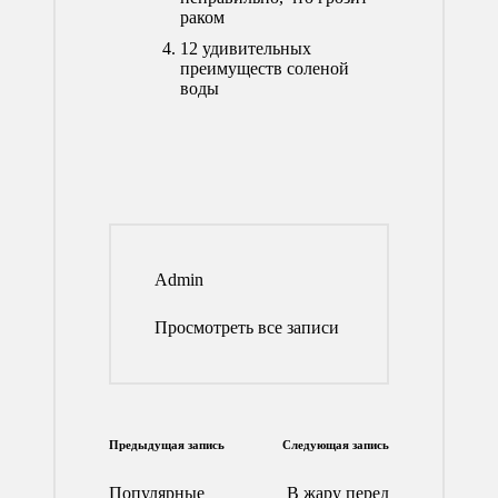
раком
12 удивительных
преимуществ соленой
воды
Admin
Просмотреть все записи
Навигация
Предыдущая запись
Следующая запись
по
Популярные
В жару перед