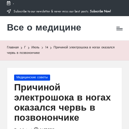
-
Subscribe to our newsletter & never miss our best posts.
Subscribe Now!
Перейти
к
Все о медицине
содержимому
Лечитесь
правильно
Главная
Г
Июль
14
Причиной электрошока в ногах оказался
червь в позвонончике
Опубликовано
Медицинские советы
в
Причиной
электрошока в ногах
оказался червь в
позвонончике