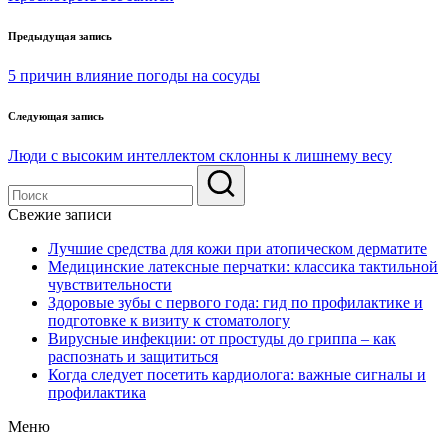
Навигация
Предыдущая запись
по
5 причин влияние погоды на сосуды
записям
Следующая запись
Люди с высоким интеллектом склонны к лишнему весу
Свежие записи
Лучшие средства для кожи при атопическом дерматите
Медицинские латексные перчатки: классика тактильной
чувствительности
Здоровые зубы с первого года: гид по профилактике и
подготовке к визиту к стоматологу
Вирусные инфекции: от простуды до гриппа – как
распознать и защититься
Когда следует посетить кардиолога: важные сигналы и
профилактика
Меню