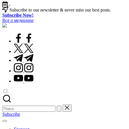
Перейти
-
к
Subscribe to our newsletter & never miss our best posts.
содержимому
Subscribe Now!
Все о медицине
Лечитесь
правильно
facebook.com
twitter.com
t.me
instagram.com
youtube.com
Поиск
для:
Subscribe