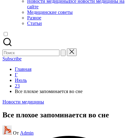
Новости медицины
Все новости медицины на
сайте
Медицинские советы
Разное
Статьи
Поиск
для:
Subscribe
Главная
Г
Июль
23
Все плохое запоминается во сне
Опубликовано
Новости медицины
в
Все плохое запоминается во сне
Запись
От
Admin
от