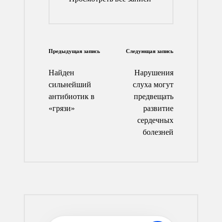
Навигация
Предыдущая запись
Следующая запись
по
Найден
Нарушения
записям
сильнейший
слуха могут
антибиотик в
предвещать
«грязи»
развитие
сердечных
болезней