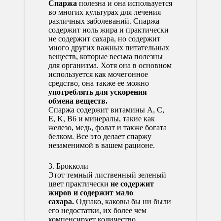
Спаржа
полезна и она используется
во многих культурах для лечения
различных заболеваний. Спаржа
содержит ноль жира и практически
не содержит сахара, но содержит
много других важных питательных
веществ, которые весьма полезны
для организма. Хотя она в основном
используется как мочегонное
средство, она также ее можно
употреблять для ускорения
обмена веществ.
Спаржа содержит витамины A, C,
E, K, B6 и минералы, такие как
железо, медь, фолат и также богата
белком. Все это делает спаржу
незаменимой в вашем рационе.
3. Брокколи
Этот темный лиственный зеленый
цвет практически
не содержит
жиров и содержит мало
сахара.
Однако, каковы бы ни были
его недостатки, их более чем
компенсирует количество