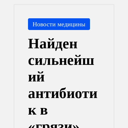
Опубликовано
Новости медицины
в
Найден
сильнейш
ий
антибиоти
к в
«грязи»