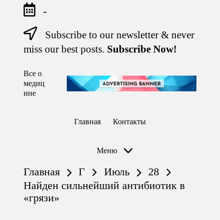
-
Subscribe to our newsletter & never
Перейти
к
miss our best posts.
Subscribe Now!
содержимому
Все о
Лечитесь
медиц
правильно
ине
Главная
Контакты
Меню
Главная
Г
Июль
28
Найден сильнейший антибиотик в
«грязи»