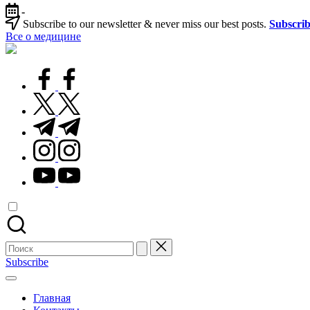
Перейти
-
к
Subscribe to our newsletter & never miss our best posts.
Subscri
содержимому
Все о медицине
Лечитесь
правильно
facebook.com
twitter.com
t.me
instagram.com
youtube.com
Поиск
для:
Subscribe
Главная