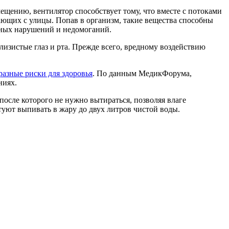
ещению, вентилятор способствует тому, что вместе с потоками
ающих с улицы. Попав в организм, такие вещества способны
зных нарушений и недомоганий.
слизистые глаз и рта. Прежде всего, вредному воздействию
разные риски для здоровья
. По данным МедикФорума,
ниях.
осле которого не нужно вытираться, позволяя влаге
туют выпивать в жару до двух литров чистой воды.