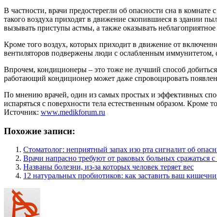
В частности, врачи предостерегли об опасности сна в комнате
такого воздуха приходят в движение скопившиеся в здании пы
вызывать приступы астмы, а также оказывать неблагоприятное
Кроме того воздух, которых приходит в движение от включенног
вентиляторов подвержены люди с ослабленным иммунитетом, 
Впрочем, кондиционеры – это тоже не лучший способ добитьс
работающий кондиционер может даже спровоцировать появлени
По мнению врачей, один из самых простых и эффективных спос
испаряться с поверхности тела естественным образом. Кроме т
Источник:
www.medikforum.ru
Похожие записи:
Стоматолог: неприятный запах изо рта сигналит об опас
Врачи напрасно требуют от раковых больных сражаться с
Названы болезни, из-за которых человек теряет вес
12 натуральных пробиотиков: как заставить ваш кишечни