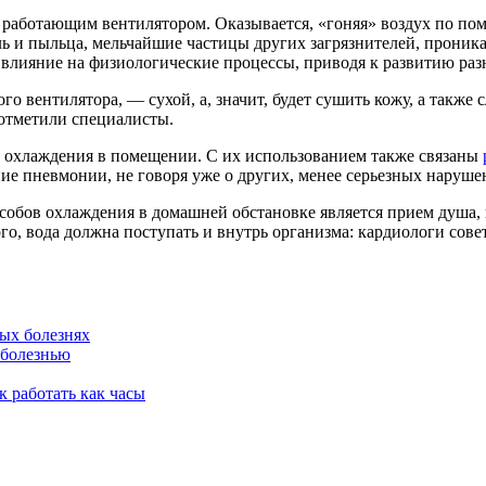
 с работающим вентилятором.
Оказывается, «гоняя» воздух по пом
ль и пыльца, мельчайшие частицы других загрязнителей, проник
 влияние на физиологические процессы, приводя к развитию ра
о вентилятора, — сухой, а, значит, будет сушить кожу, а также 
отметили специалисты.
я охлаждения в помещении. С их использованием также связаны
е пневмонии, не говоря уже о других, менее серьезных наруше
обов охлаждения в домашней обстановке является прием душа, п
ого, вода должна поступать и внутрь организма: кардиологи сове
ных болезнях
 болезнью
к работать как часы