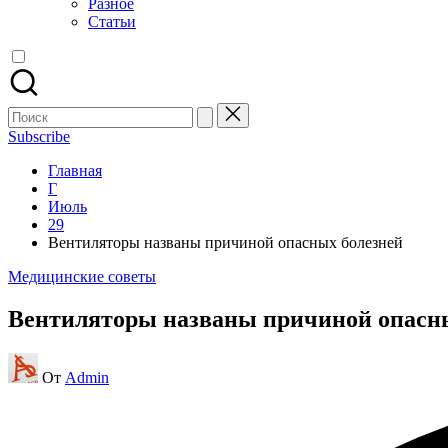
Разное
Статьи
Поиск
для:
Subscribe
Главная
Г
Июль
29
Вентиляторы названы причиной опасных болезней
Опубликовано
Медицинские советы
в
Вентиляторы названы причиной опасн
Запись
От
Admin
от