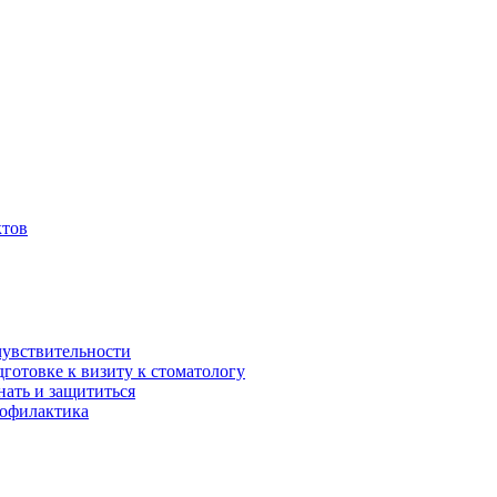
ктов
чувствительности
дготовке к визиту к стоматологу
нать и защититься
рофилактика