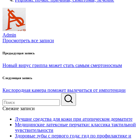
Admin
Просмотреть все записи
Навигация
Предыдущая запись
по
Новый вирус гриппа может стать самым смертоносным
записям
Следующая запись
Кислородная камера поможет вылечиться от импотенции
Свежие записи
Лучшие средства для кожи при атопическом дерматите
Медицинские латексные перчатки: классика тактильной
чувствительности
Здоровые зубы с первого года: гид по профилактике и