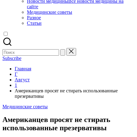
Новости медицины
Все новости медицины на
сайте
Медицинские советы
Разное
Статьи
Поиск
для:
Subscribe
Главная
Г
Август
1
Американцев просят не стирать использованные
презервативы
Опубликовано
Медицинские советы
в
Американцев просят не стирать
использованные презервативы