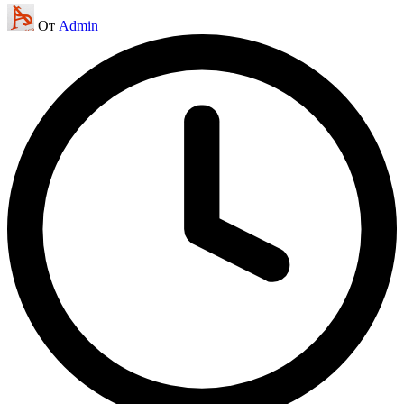
Запись
От
Admin
от