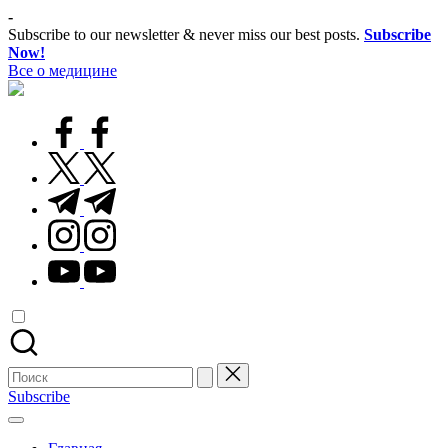
Перейти
-
к
Subscribe to our newsletter & never miss our best posts.
Subscribe
содержимому
Now!
Все о медицине
Лечитесь
правильно
facebook.com
twitter.com
t.me
instagram.com
youtube.com
Поиск
для:
Subscribe