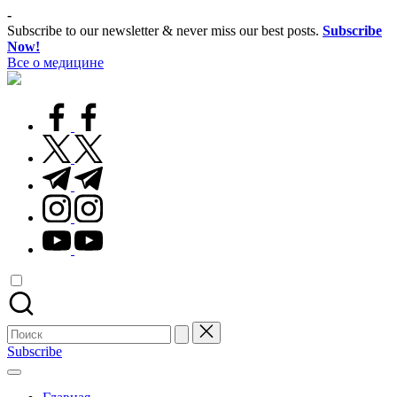
Перейти
-
к
Subscribe to our newsletter & never miss our best posts.
Subscribe
содержимому
Now!
Все о медицине
Лечитесь
правильно
facebook.com
twitter.com
t.me
instagram.com
youtube.com
Поиск
для:
Subscribe