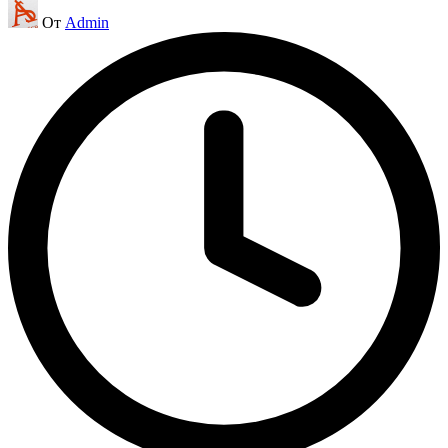
Запись
От
Admin
от