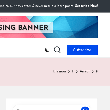
ibe to our newsletter & never miss our best posts.
Subscribe Now!
Subscribe
Главная
Г
Август
9