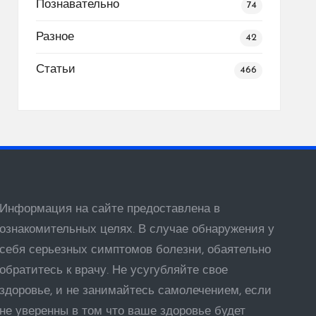
Познавательно
74
Разное
42
Статьи
466
Информация на сайте предоставлена в
ознакомительных целях. В случае обнаружения у
себя серьезных симптомов болезни, обаятельно
обратитесь к врачу. Не усугубляйте свое
здоровье, и не занимайтесь самолечением, если
не уверенны в том что ваше здоровье будет