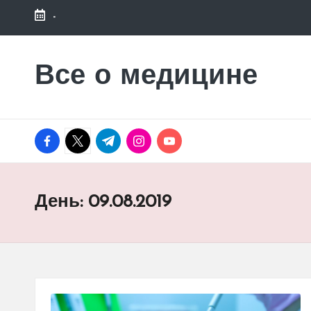
-
Перейти
к
Все о медицине
Лечитесь
содержимому
правильно
facebook.com
twitter.com
t.me
instagram.com
youtube.com
День:
09.08.2019