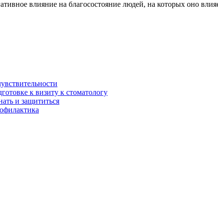
гативное влияние на благосостояние людей, на которых оно влия
чувствительности
дготовке к визиту к стоматологу
нать и защититься
рофилактика