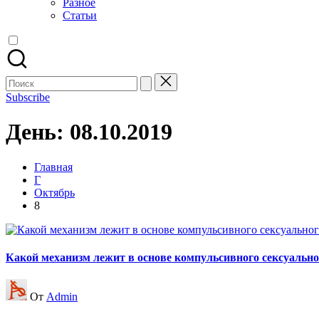
Разное
Статьи
Поиск
для:
Subscribe
День:
08.10.2019
Главная
Г
Октябрь
8
Какой механизм лежит в основе компульсивного сексуально
Запись
От
Admin
от