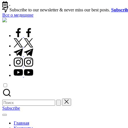
Перейти
-
к
Subscribe to our newsletter & never miss our best posts.
Subscri
содержимому
Все о медицине
Лечитесь
правильно
facebook.com
twitter.com
t.me
instagram.com
youtube.com
Поиск
для:
Subscribe
Главная