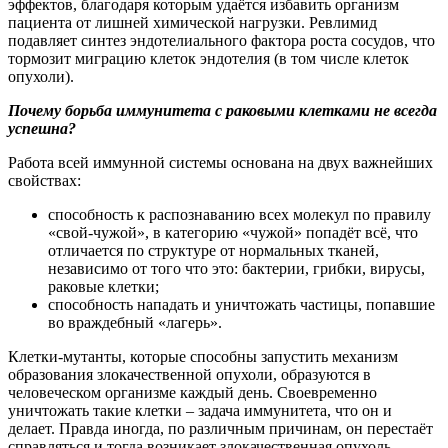
эффектов, благодаря которым удаётся избавить организм
пациента от лишней химической нагрузки. Ревлимид
подавляет синтез эндотелиального фактора роста сосудов, что
тормозит миграцию клеток эндотелия (в том числе клеток
опухоли).
Почему борьба иммунитета с раковыми клетками не всегда
успешна?
Работа всей иммунной системы основана на двух важнейших
свойствах:
способность к распознаванию всех молекул по правилу
«свой-чужой», в категорию «чужой» попадёт всё, что
отличается по структуре от нормальных тканей,
независимо от того что это: бактерии, грибки, вирусы,
раковые клетки;
способность нападать и уничтожать частицы, попавшие
во враждебный «лагерь».
Клетки-мутанты, которые способны запустить механизм
образования злокачественной опухоли, образуются в
человеческом организме каждый день. Своевременно
уничтожать такие клетки – задача иммунитета, что он и
делает. Правда иногда, по различным причинам, он перестаёт
справляться и тогда возникает злокачественная опухоль.