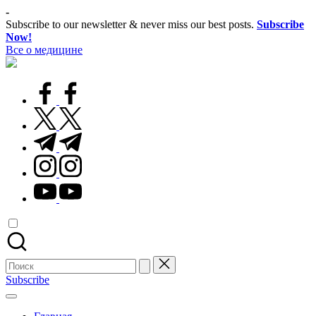
Перейти
-
к
Subscribe to our newsletter & never miss our best posts.
Subscribe
содержимому
Now!
Все о медицине
Лечитесь
правильно
facebook.com
twitter.com
t.me
instagram.com
youtube.com
Поиск
для:
Subscribe