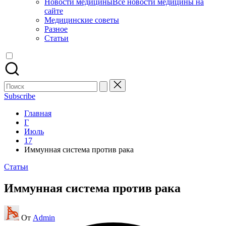
Новости медицины
Все новости медицины на
сайте
Медицинские советы
Разное
Статьи
Поиск
для:
Subscribe
Главная
Г
Июль
17
Иммунная система против рака
Опубликовано
Статьи
в
Иммунная система против рака
Запись
От
Admin
от