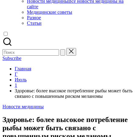
Новости медицины
Все новости медицины на
сайте
Медицинские советы
Разное
Статьи
Поиск
для:
Subscribe
Главная
Г
Июль
1
Здоровье: более высокое потребление рыбы может быть
связано с повышенным риском меланомы
Опубликовано
Новости медицины
в
Здоровье: более высокое потребление
рыбы может быть связано с
повышенным риском меланомы