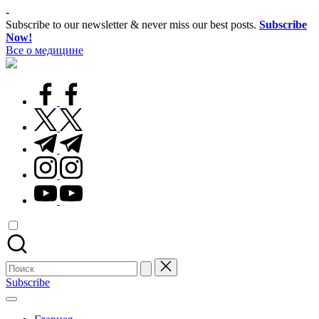
Перейти
-
к
Subscribe to our newsletter & never miss our best posts.
Subscribe
содержимому
Now!
Все о медицине
Лечитесь
правильно
facebook.com
twitter.com
t.me
instagram.com
youtube.com
Поиск
для:
Subscribe