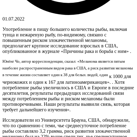
01.07.2022
Употребление в пищу большего количества рыбы, включая
тунца и нежареную рыбу, по-видимому, связано с
повышенным риском злокачественной меланомы,
предполагает крупное исследование взрослых в США,
опубликованное в журнале «Причины рака и борьба с ним» .
Юнёнг Чо, автор корреспонденции, сказал: «Меланома является пятым
наиболее распространенным видом рака в США, а риск развития меланомы
в течение жизни составляет один к 38 для белых людей, один
к 1000 для
чернокожих и один к 167 для латиноамериканцев». . Хотя
потребление рыбы увеличилось в США и Европе в последние
десятилетия, результаты предыдущих исследований связи
между потреблением рыбы и риском меланомы были
противоречивыми. Наши результаты выявили связь, которая
требует дальнейшего изучения».
Исследователи из Университета Брауна, США, обнаружили,
что по сравнению с теми, чье среднесуточное потребление
рыбы составляло 3,2 грамма, риск развития злокачественной
меланомы был на 22% выше среди тех, чье среднесуточное