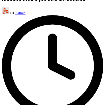
Запись
От
Admin
от