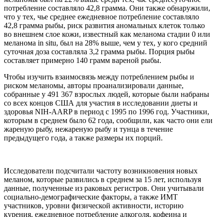
потребление составляло 42,8 грамма. Они также обнаружили,
что у тех, чье среднее ежедневное потребление составляло
42,8 грамма рыбы, риск развития аномальных клеток только
во внешнем слое кожи, известный как меланома стадии 0 или
меланома in situ, был на 28% выше, чем у тех, у кого средний
суточная доза составляла 3,2 грамма рыбы. Порция рыбы
составляет примерно 140 грамм вареной рыбы.
Чтобы изучить взаимосвязь между потреблением рыбы и
риском меланомы, авторы проанализировали данные,
собранные у 491 367 взрослых людей, которые были набраны
со всех концов США для участия в исследовании диеты и
здоровья NIH-AARP в период с 1995 по 1996 год. Участники,
которым в среднем было 62 года, сообщили, как часто они ели
жареную рыбу, нежареную рыбу и тунца в течение
предыдущего года, а также размеры их порций.
Исследователи подсчитали частоту возникновения новых
меланом, которые развились в среднем за 15 лет, используя
данные, полученные из раковых регистров. Они учитывали
социально-демографические факторы, а также ИМТ
участников, уровни физической активности, историю
курения, ежедневное потребление алкоголя, кофеина и