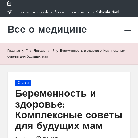
-
Subscribe to our newsletter & never miss our best posts.
Subscribe Now!
Перейти
к
Все о медицине
содержимому
Лечитесь
правильно
Главная
Г
Январь
17
Беременность и здоровье: Комплексные
советы для будущих мам
Опубликовано
Статьи
в
Беременность и
здоровье:
Комплексные советы
для будущих мам