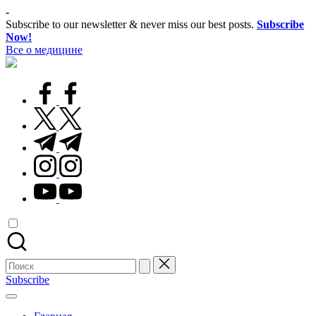
Перейти
-
к
Subscribe to our newsletter & never miss our best posts.
Subscribe
содержимому
Now!
Все о медицине
Лечитесь
правильно
facebook.com
twitter.com
t.me
instagram.com
youtube.com
Поиск
для:
Subscribe