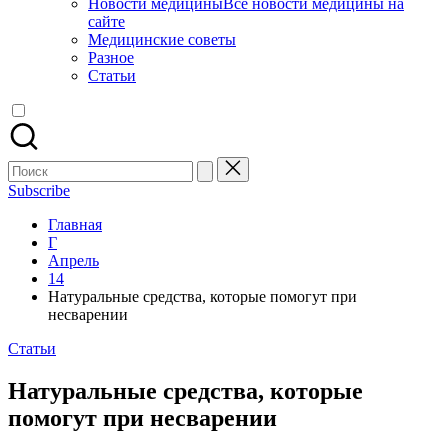
Новости медицины
Все новости медицины на
сайте
Медицинские советы
Разное
Статьи
Поиск
для:
Subscribe
Главная
Г
Апрель
14
Натуральные средства, которые помогут при
несварении
Опубликовано
Статьи
в
Натуральные средства, которые
помогут при несварении