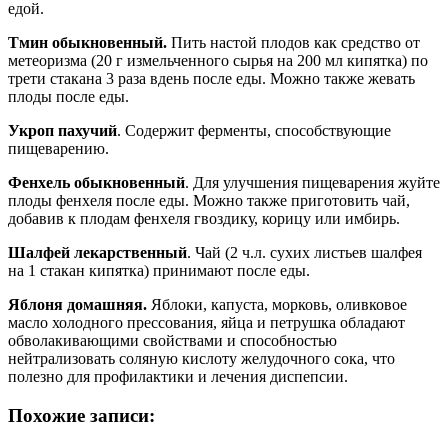
едой.
Тмин обыкновенный.
Пить настой плодов как средство от
метеоризма (20 г измельченного сырья на 200 мл кипятка) по
трети стакана 3 раза вдень после еды. Можно также жевать
плоды после еды.
Укроп пахучий
. Содержит ферменты, способствующие
пищеварению.
Фенхель обыкновенный
. Для улучшения пищеварения жуйте
плоды фенхеля после еды. Можно также приготовить чай,
добавив к плодам фенхеля гвоздику, корицу или имбирь.
Шалфей лекарственный
. Чай (2 ч.л. сухих листьев шалфея
на 1 стакан кипятка) принимают после еды.
Яблоня домашняя.
Яблоки, капуста, морковь, оливковое
масло холодного прессования, яйца и петрушка обладают
обволакивающими свойствами и способностью
нейтрализовать соляную кислоту желудочного сока, что
полезно для профилактики и лечения диспепсии.
Похожие записи: