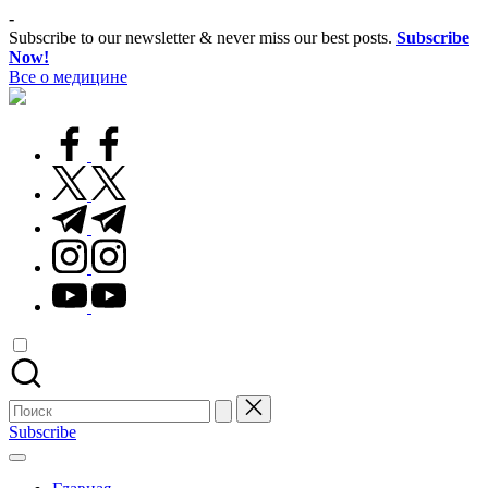
Перейти
-
к
Subscribe to our newsletter & never miss our best posts.
Subscribe
содержимому
Now!
Все о медицине
Лечитесь
правильно
facebook.com
twitter.com
t.me
instagram.com
youtube.com
Поиск
для:
Subscribe