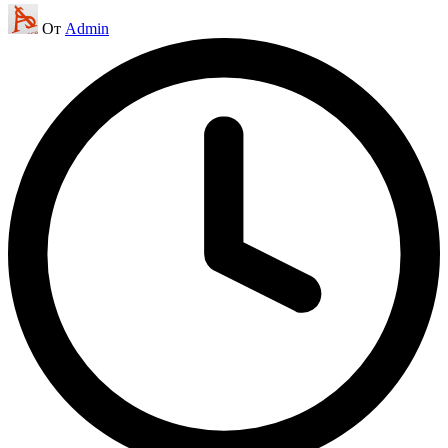
Запись
От
Admin
от