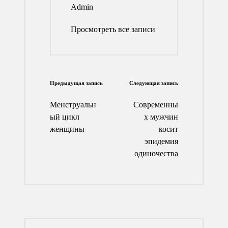
Admin
Просмотреть все записи
Навигация
Предыдущая запись
Следующая запись
по
Менструальн
Современны
записям
ый цикл
х мужчин
женщины
косит
эпидемия
одиночества