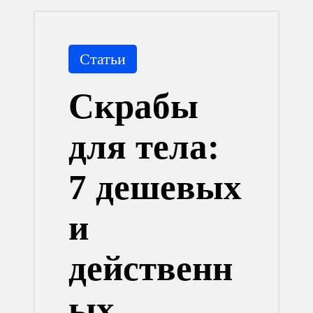
Опубликовано
Статьи
в
Скрабы
для тела:
7 дешевых
и
действенн
ых