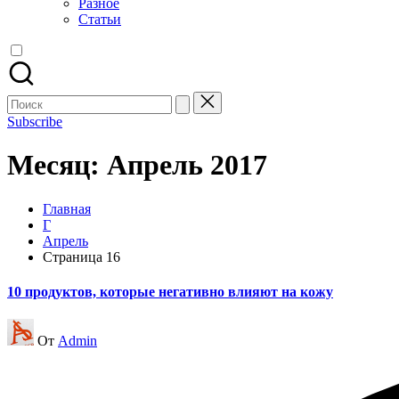
Разное
Статьи
Поиск
для:
Subscribe
Месяц:
Апрель 2017
Главная
Г
Апрель
Страница 16
10 продуктов, которые негативно влияют на кожу
Запись
От
Admin
от