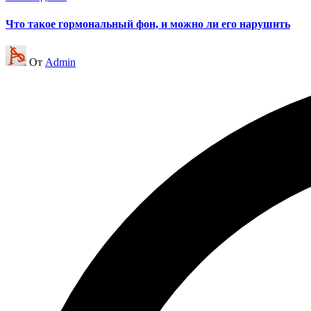
Что такое гормональный фон, и можно ли его нарушить
Запись
От
Admin
от