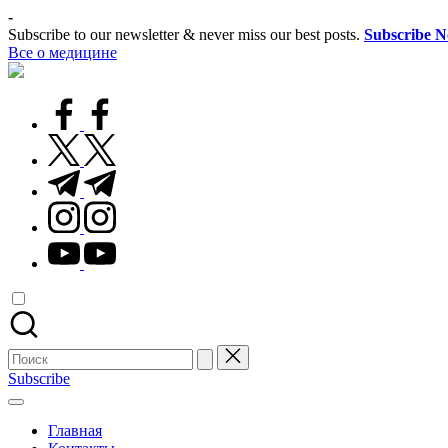
Перейти
-
к
Subscribe to our newsletter & never miss our best posts.
Subscribe 
содержимому
Все о медицине
Лечитесь
правильно
facebook.com
twitter.com
t.me
instagram.com
youtube.com
Поиск
для:
Subscribe
Главная