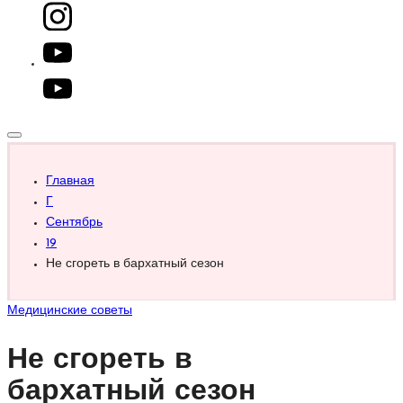
youtube.com
Главная
Г
Сентябрь
19
Не сгореть в бархатный сезон
Опубликовано
Медицинские советы
в
Не сгореть в
бархатный сезон