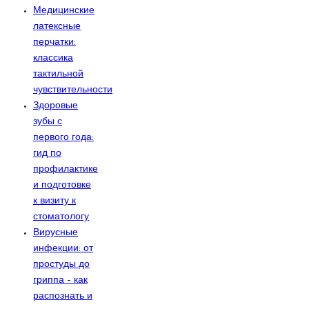
Медицинские
латексные
перчатки:
классика
тактильной
чувствительности
Здоровые
зубы с
первого года:
гид по
профилактике
и подготовке
к визиту к
стоматологу
Вирусные
инфекции: от
простуды до
гриппа – как
распознать и