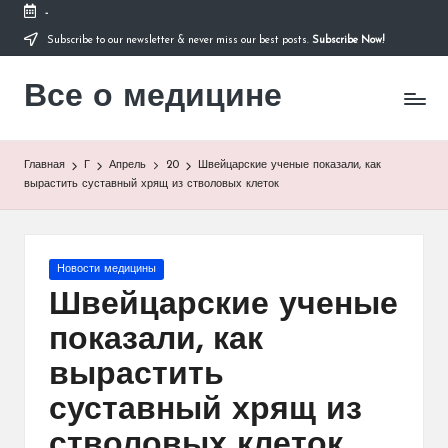
-
Subscribe to our newsletter & never miss our best posts.
Subscribe Now!
Перейти
к
Все о медицине
содержимому
Лечитесь
правильно
Главная
Г
Апрель
20
Швейцарские ученые показали, как
вырастить суставный хрящ из стволовых клеток
Опубликовано
Новости медицины
в
Швейцарские ученые
показали, как
вырастить
суставный хрящ из
стволовых клеток