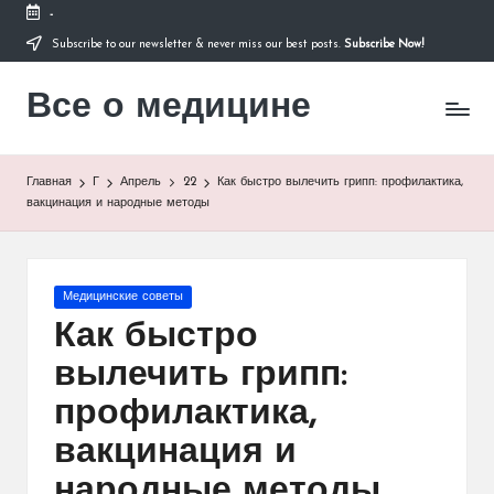
-
Subscribe to our newsletter & never miss our best posts.
Subscribe Now!
Перейти
к
Все о медицине
содержимому
Лечитесь
правильно
Главная
Г
Апрель
22
Как быстро вылечить грипп: профилактика,
вакцинация и народные методы
Опубликовано
Медицинские советы
в
Как быстро
вылечить грипп:
профилактика,
вакцинация и
народные методы