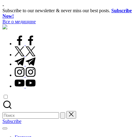
Перейти
-
к
Subscribe to our newsletter & never miss our best posts.
Subscribe
содержимому
Now!
Все о медицине
Лечитесь
правильно
facebook.com
twitter.com
t.me
instagram.com
youtube.com
Поиск
для:
Subscribe