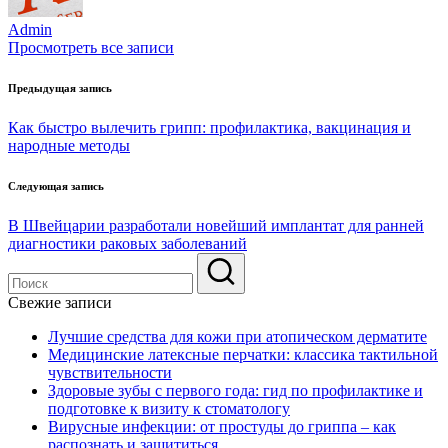
Admin
Просмотреть все записи
Навигация
Предыдущая запись
по
Как быстро вылечить грипп: профилактика, вакцинация и
записям
народные методы
Следующая запись
В Швейцарии разработали новейший имплантат для ранней
диагностики раковых заболеваний
Свежие записи
Лучшие средства для кожи при атопическом дерматите
Медицинские латексные перчатки: классика тактильной
чувствительности
Здоровые зубы с первого года: гид по профилактике и
подготовке к визиту к стоматологу
Вирусные инфекции: от простуды до гриппа – как
распознать и защититься