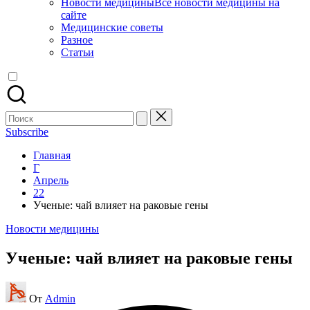
Новости медицины
Все новости медицины на
сайте
Медицинские советы
Разное
Статьи
Поиск
для:
Subscribe
Главная
Г
Апрель
22
Ученые: чай влияет на раковые гены
Опубликовано
Новости медицины
в
Ученые: чай влияет на раковые гены
Запись
От
Admin
от